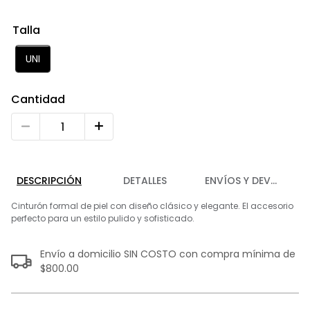
9
.
playera
Talla
10
.
abrigo
UNI
Cantidad
DESCRIPCIÓN
DETALLES
ENVÍOS Y DEVOLUCIO
Cinturón formal de piel con diseño clásico y elegante. El accesorio
perfecto para un estilo pulido y sofisticado.
Envío a domicilio SIN COSTO con compra mínima de
$800.00