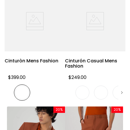
Cinturòn Mens Fashion
Cinturón Casual Mens
C
Fashion
F
$
399
.
00
$
249
.
00
20%
20%