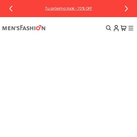
Tu próximo look -70% OFF
TÉRMINOS MÁS BUSCADOS
1
.
traje
2
.
camisa
3
.
pantalon
4
.
saco
5
.
chamarra
6
.
sobrecamisa
7
.
smoking
8
.
chaleco