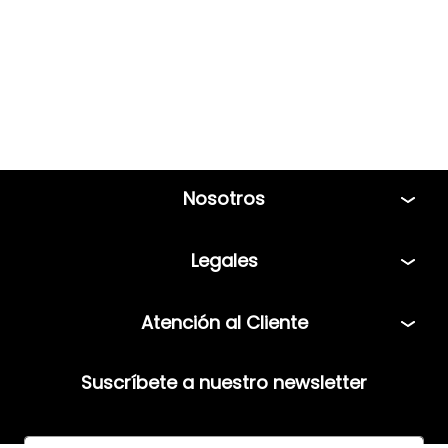
Nosotros
Tiendas
Legales
Bolsa de Trabajo
Políticas
Atención al Cliente
Términos y condiciones
Teléfono: 5544408013
Aviso de privacidad
Suscríbete a nuestro newsletter
Correo:
servicio@mensfashion.com
Facturación
Comunícate vía Whatsapp