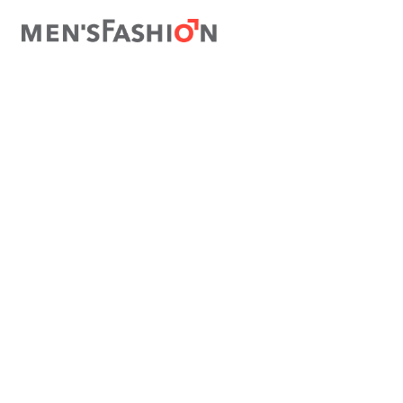
TÉRMINOS MÁS BUSCADOS
1
.
traje
2
.
camisa
3
.
pantalon
4
.
saco
5
.
chamarra
6
.
sobrecamisa
7
.
smoking
8
.
chaleco