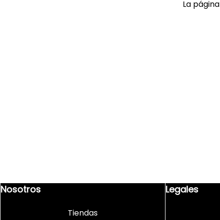
La página
9
.
playera
10
.
abrigo
Nosotros
Legales
Tiendas