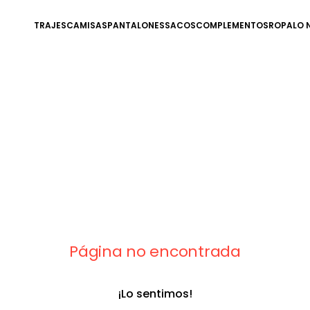
TRAJES
CAMISAS
PANTALONES
SACOS
COMPLEMENTOS
ROPA
LO 
Página no encontrada
¡Lo sentimos!