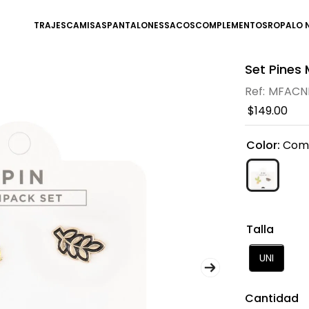
TRAJES
CAMISAS
PANTALONES
SACOS
COMPLEMENTOS
ROPA
LO 
Set Pines
MFACN
$
149
.
00
Color
:
Com
Talla
UNI
Cantidad