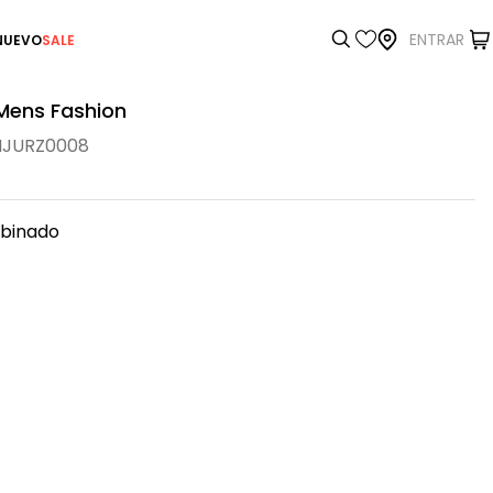
ENTRAR
NUEVO
SALE
 Mens Fashion
IJURZ0008
binado