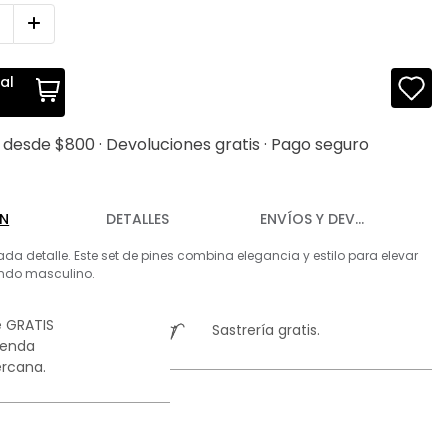
al
s desde $800 · Devoluciones gratis · Pago seguro
ÓN
DETALLES
ENVÍOS Y DEVOLUCIONES
ada detalle. Este set de pines combina elegancia y estilo para elevar
endo masculino.
 GRATIS
Sastrería gratis.
ienda
rcana.