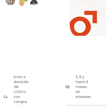
9
.
playera
10
.
abrigo
Envío a
3, 6 y
domicilio
hasta 9
SIN
meses
COSTO
sin
con
intereses.
compra