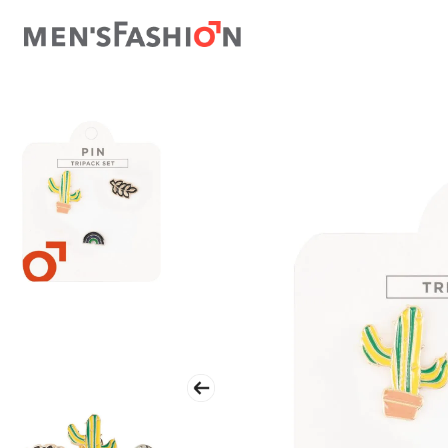
TÉRMINOS MÁS BUSCADOS
1
.
traje
2
.
camisa
3
.
pantalon
4
.
saco
5
.
chamarra
6
.
sobrecamisa
7
.
chaleco
8
.
smoking