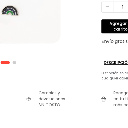
Agregar 
carrito
Envío grati
DESCRIPCI
Distinción en c
cualquier atu
Cambios y
Recoge
devoluciones
en tu t
SIN COSTO.
más ce