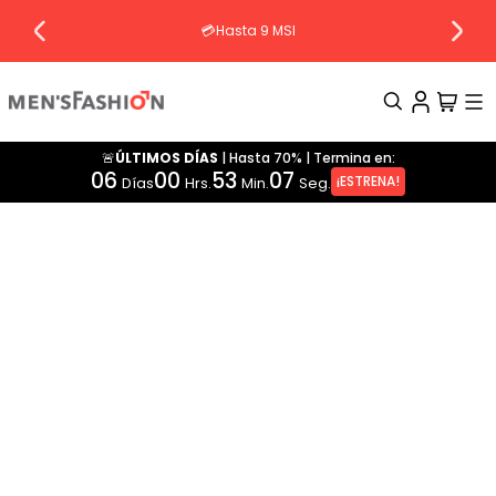
💳Hasta 9 MSI
🚨ÚLTIMOS DÍAS
|
Hasta 70%
|
Termina en:
TÉRMINOS MÁS BUSCADOS
06
00
53
07
¡ESTRENA!
Días
Hrs.
Min.
Seg.
1
.
traje
2
.
camisa
3
.
pantalon
4
.
saco
5
.
chamarra
6
.
sobrecamisa
7
.
chaleco
8
.
smoking