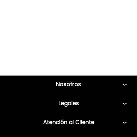
Nosotros
Tiendas
Legales
Bolsa de Trabajo
Políticas
Atención al Cliente
Términos y condiciones
Teléfono: 5544408013