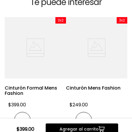
Te puede interesar
x2
3x2
3x2
Cinturón Formal Mens
Cinturón Mens Fashion
C
Fashion
F
$
399
.
00
$
249
.
00
$
399
.
00
Agregar al carrito