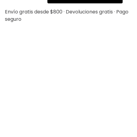
Envío gratis desde $800 · Devoluciones gratis · Pago
seguro
20%
20%
Saco Separate Bamboo
Pantalón Separate