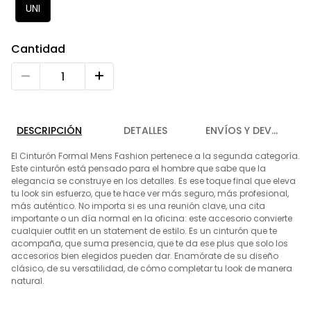
9
.
playera
UNI
10
.
abrigo
Cantidad
DESCRIPCIÓN
DETALLES
ENVÍOS Y DEVOLUCIO
El Cinturón Formal Mens Fashion pertenece a la segunda categoría.
Este cinturón está pensado para el hombre que sabe que la
elegancia se construye en los detalles. Es ese toque final que eleva
tu look sin esfuerzo, que te hace ver más seguro, más profesional,
más auténtico. No importa si es una reunión clave, una cita
importante o un día normal en la oficina: este accesorio convierte
cualquier outfit en un statement de estilo. Es un cinturón que te
acompaña, que suma presencia, que te da ese plus que solo los
accesorios bien elegidos pueden dar. Enamórate de su diseño
clásico, de su versatilidad, de cómo completar tu look de manera
natural.