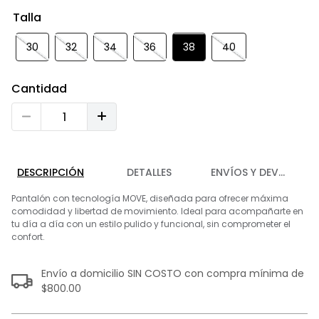
9
.
playera
Talla
10
.
abrigo
30
32
34
36
38
40
Cantidad
DESCRIPCIÓN
DETALLES
ENVÍOS Y DEVOLUCIO
Pantalón con tecnología MOVE, diseñada para ofrecer máxima
comodidad y libertad de movimiento. Ideal para acompañarte en
tu día a día con un estilo pulido y funcional, sin comprometer el
confort.
Envío a domicilio SIN COSTO con compra mínima de
$800.00