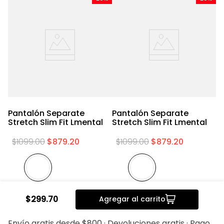
Pantalón Separate
Pantalón Separate
P
al
Stretch Slim Fit Lmental
Stretch Slim Fit Lmental
Sl
$
1099
.
00
$
879
.
20
$
1099
.
00
$
879
.
20
20%
20%
$
299
.
70
Agregar al carrito
Envío gratis desde $800 · Devoluciones gratis · Pago