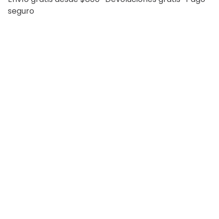
seguro
Saco Separate Bamboo
Pantalón Separate
Slim Fit Lmental
Bamboo Slim Fit Lmental
$
2399
.
00
$
1919
.
20
$
1099
.
00
$
879
.
20
Nosotros
Tiendas
Legales
Bolsa de Trabajo