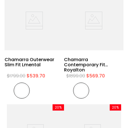
Chamarra Outerwear
Chamarra
C
Slim Fit Lmental
Contemporary Fit
C
Royalton
R
$
1799
.
00
$
539
.
70
$
1899
.
00
$
569
.
70
20%
20%