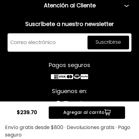
Atención al Cliente
Términos y condiciones
Teléfono: 5544408013
Aviso de privacidad
Suscríbete a nuestro newsletter
Correo:
servicio@mensfashion.com
Facturación
Suscribirse
Comunícate vía Whatsapp
Horario de atención:
Pagos seguros
Lunes a Jueves: 08:00am a 06:00pm
Viernes: 8:00am a 05:00pm
Síguenos en:
$
239
.
70
Agregar al carrito
Derechos Reservados © 2025 Men's Fashion.
Envío gratis desde $800 · Devoluciones gratis · Pago
seguro