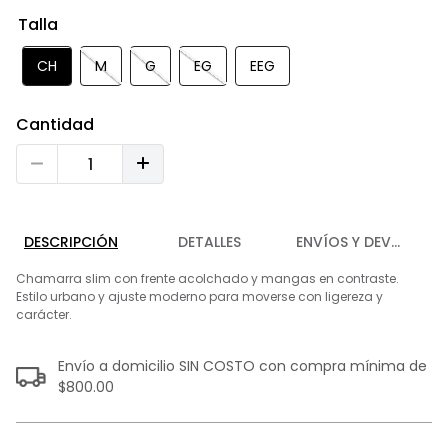
9
.
playera
Talla
10
.
abrigo
CH
M
G
EG
EEG
Cantidad
DESCRIPCIÓN
DETALLES
ENVÍOS Y DEVOLUCIO
Chamarra slim con frente acolchado y mangas en contraste.
Estilo urbano y ajuste moderno para moverse con ligereza y
carácter.
Envío a domicilio SIN COSTO con compra mínima de
$800.00