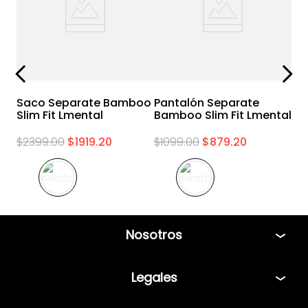
Saco Separate Bamboo
Pantalón Separate
Slim Fit Lmental
Bamboo Slim Fit Lmental
$
2399
.
00
$
1919
.
20
$
1099
.
00
$
879
.
20
Nosotros
Tiendas
Legales
Bolsa de Trabajo
Políticas