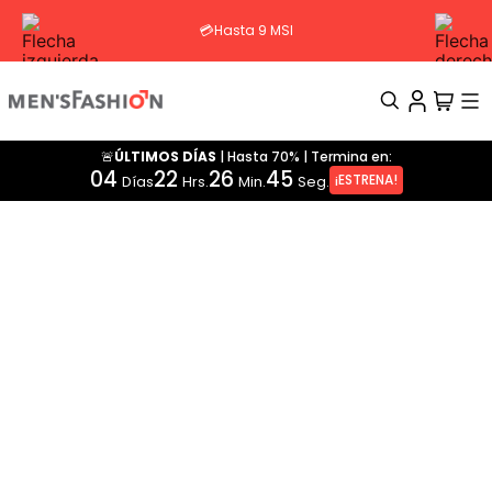
💳Hasta 9 MSI
🚨ÚLTIMOS DÍAS
|
Hasta 70%
|
Termina en:
TÉRMINOS MÁS BUSCADOS
04
22
26
45
¡ESTRENA!
Días
Hrs.
Min.
Seg.
1
.
traje
2
.
pantalon
3
.
camisa
4
.
saco
5
.
chamarra
6
.
sobrecamisa
7
.
playera
8
.
smoking