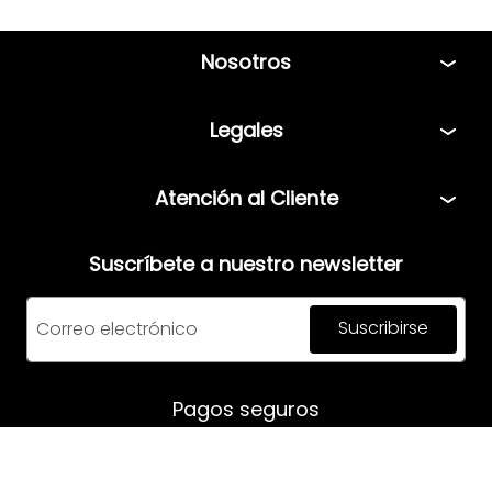
Nosotros
Tiendas
Legales
Bolsa de Trabajo
Políticas
Atención al Cliente
Términos y condiciones
Teléfono: 5544408013
Aviso de privacidad
Suscríbete a nuestro newsletter
Correo:
servicio@mensfashion.com
Facturación
Suscribirse
Comunícate vía Whatsapp
Horario de atención:
Pagos seguros
Lunes a Jueves: 08:00am a 06:00pm
Viernes: 8:00am a 05:00pm