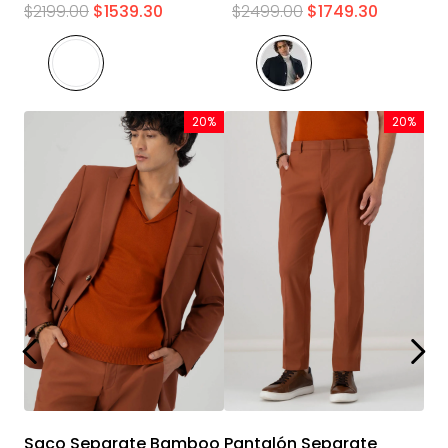
$
2199
.
00
$
1539
.
30
$
2499
.
00
$
1749
.
30
20%
20%
Saco Separate Bamboo
Pantalón Separate