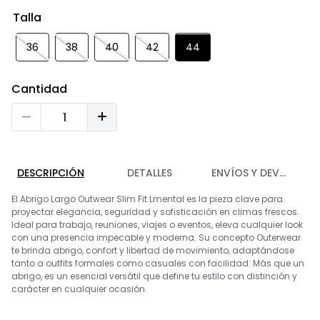
9
.
chaleco
Talla
10
.
abrigo
36
38
40
42
44
Cantidad
DESCRIPCIÓN
DETALLES
ENVÍOS Y DEVOLUCIO
El Abrigo Largo Outwear Slim Fit Lmental es la pieza clave para
proyectar elegancia, seguridad y sofisticación en climas frescos.
Ideal para trabajo, reuniones, viajes o eventos, eleva cualquier look
con una presencia impecable y moderna. Su concepto Outerwear
te brinda abrigo, confort y libertad de movimiento, adaptándose
tanto a outfits formales como casuales con facilidad. Más que un
abrigo, es un esencial versátil que define tu estilo con distinción y
carácter en cualquier ocasión.