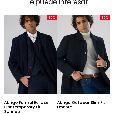
Te puede interesar
%
30%
30%
A
L
Abrigo Formal Eclipse
Abrigo Outwear Slim Fit
Contemporary Fit
Lmental
Sonneti