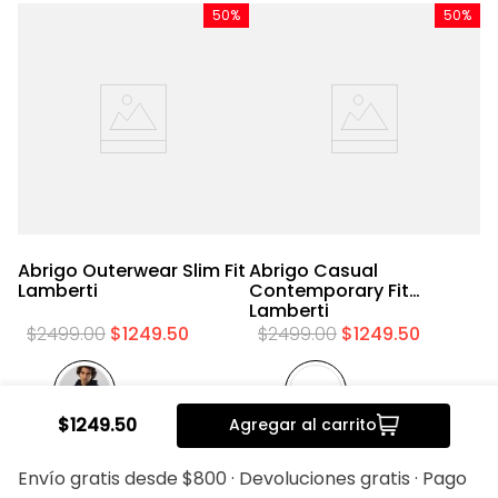
50%
50%
Abrigo Outerwear Slim Fit
Abrigo Casual
A
Lamberti
Contemporary Fit
Sl
Lamberti
$
2499
.
00
$
1249
.
50
$
2499
.
00
$
1249
.
50
$
1249
.
50
Agregar al carrito
20%
20%
Envío gratis desde $800 · Devoluciones gratis · Pago