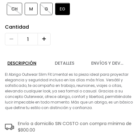
9
.
playera
CH
M
G
EG
10
.
abrigo
Cantidad
DESCRIPCIÓN
DETALLES
ENVÍOS Y DEVOLUCIO
El Abrigo Outwear Slim Fit Lmental es la pieza ideal para proyectar
elegancia y seguridad incluso en los días más fríos. Versátil y
sofisticado, te acompaña en trabajo, reuniones, viajes o citas,
elevando cualquier look, ya sea formal o casual. Gracias a su
concepto Outerwear, ofrece abrigo, confort y libertad, permitiéndote
lucir impecable en todo momento. Más que un abrigo, es un básico
que define tu estilo con distinción y confianza.
Envío a domicilio SIN COSTO con compra mínima de
$800.00