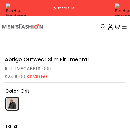
💳Hasta 9 MSI
TÉRMINOS MÁS BUSCADOS
1
.
traje
Abrigo Outwear Slim Fit Lmental
2
.
camisa
LMFCABBLSL0015
3
.
pantalon
$
2499
.
00
$
1249
.
50
4
.
saco
Color
:
Gris
5
.
chamarra
6
.
sobrecamisa
7
.
chaleco
8
.
smoking
Talla