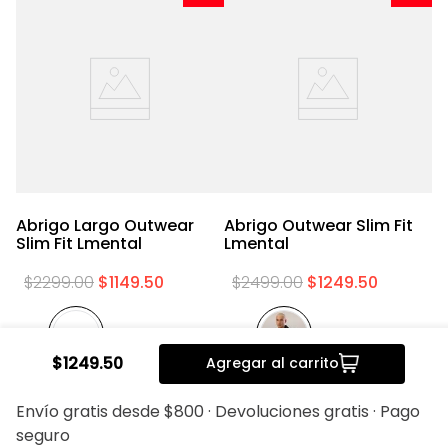
Abrigo Largo Outwear
Abrigo Outwear Slim Fit
A
Slim Fit Lmental
Lmental
L
$
2299
.
00
$
1149
.
50
$
2499
.
00
$
1249
.
50
$
1249
.
50
Agregar al carrito
Envío gratis desde $800 · Devoluciones gratis · Pago
seguro