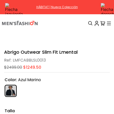
HÁBITAT | Nueva Colección
TÉRMINOS MÁS BUSCADOS
1
.
traje
Abrigo Outwear Slim Fit Lmental
2
.
camisa
LMFCABBLSL0013
3
.
pantalon
$
2499
.
00
$
1249
.
50
4
.
saco
Color
:
Azul Marino
5
.
chamarra
6
.
sobrecamisa
7
.
smoking
8
.
chaleco
Talla