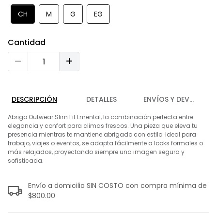
9
.
playera
CH
M
G
EG
10
.
abrigo
Cantidad
DESCRIPCIÓN
DETALLES
ENVÍOS Y DEVOLUCIO
Abrigo Outwear Slim Fit Lmental, la combinación perfecta entre
elegancia y confort para climas frescos. Una pieza que eleva tu
presencia mientras te mantiene abrigado con estilo. Ideal para
trabajo, viajes o eventos, se adapta fácilmente a looks formales o
más relajados, proyectando siempre una imagen segura y
sofisticada.
Envío a domicilio SIN COSTO con compra mínima de
$800.00