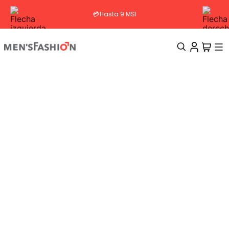
💳Hasta 9 MSI
TÉRMINOS MÁS BUSCADOS
1
.
traje
2
.
camisa
3
.
pantalon
4
.
saco
5
.
chamarra
6
.
smoking
7
.
sobrecamisa
8
.
chaleco