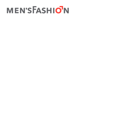
TÉRMINOS MÁS BUSCADOS
1
.
traje
2
.
camisa
3
.
pantalon
4
.
saco
5
.
chamarra
6
.
sobrecamisa
7
.
chaleco
8
.
smoking