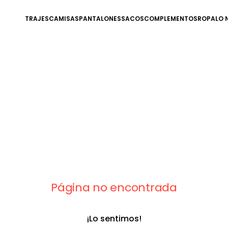
TRAJES
CAMISAS
PANTALONES
SACOS
COMPLEMENTOS
ROPA
LO 
Página no encontrada
¡Lo sentimos!