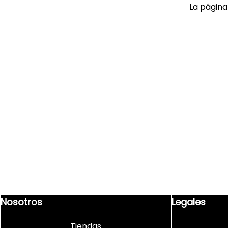
9
.
playera
La página
10
.
abrigo
Nosotros
Legales
Tiendas