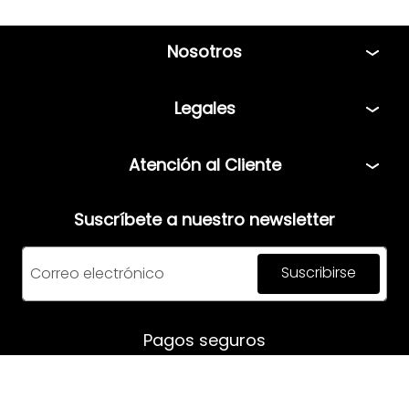
Nosotros
Tiendas
Legales
Bolsa de Trabajo
Políticas
Atención al Cliente
Términos y condiciones
Teléfono: 5544408013
Aviso de privacidad
Suscríbete a nuestro newsletter
Correo:
servicio@mensfashion.com
Facturación
Suscribirse
Comunícate vía Whatsapp
Horario de atención:
Pagos seguros
Lunes a Jueves: 08:00am a 06:00pm
Viernes: 8:00am a 05:00pm