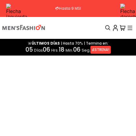
💳Hasta 9 MSI
🚨ÚLTIMOS DÍAS
|
Hasta 70%
|
Termina en:
TÉRMINOS MÁS BUSCADOS
05
06
18
06
¡ESTRENA!
Días
Hrs.
Min.
Seg.
1
.
traje
2
.
pantalon
3
.
camisa
4
.
saco
5
.
chamarra
6
.
sobrecamisa
7
.
playera
8
.
smoking