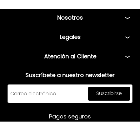
Nosotros
Tiendas
Legales
Bolsa de Trabajo
Políticas
Atención al Cliente
Términos y condiciones
Teléfono: 5544408013
Aviso de privacidad
Suscríbete a nuestro newsletter
Correo:
servicio@mensfashion.com
Facturación
Suscribirse
Comunícate vía Whatsapp
Horario de atención:
Pagos seguros
Lunes a Jueves: 08:00am a 06:00pm
Viernes: 8:00am a 05:00pm