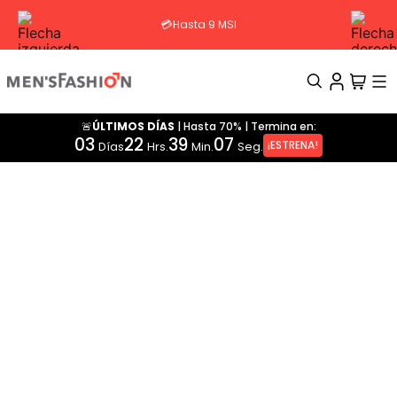
💳Hasta 9 MSI
🚨ÚLTIMOS DÍAS
|
Hasta 70%
|
Termina en:
TÉRMINOS MÁS BUSCADOS
03
22
39
06
¡ESTRENA!
Días
Hrs.
Min.
Seg.
1
.
traje
2
.
pantalon
3
.
camisa
4
.
saco
5
.
chamarra
6
.
sobrecamisa
7
.
chaleco
8
.
smoking