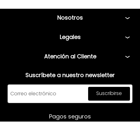
Nosotros
Tiendas
Legales
Bolsa de Trabajo
Políticas
Atención al Cliente
Términos y condiciones
Teléfono: 5544408013
Aviso de privacidad
Suscríbete a nuestro newsletter
Correo:
servicio@mensfashion.com
Facturación
Suscribirse
Comunícate vía Whatsapp
Horario de atención:
Pagos seguros
Lunes a Jueves: 08:00am a 06:00pm
Viernes: 8:00am a 05:00pm