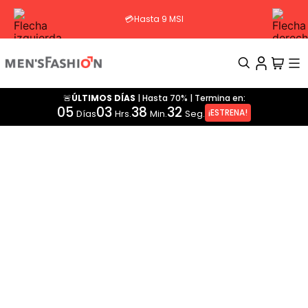
💳Hasta 9 MSI
🚨ÚLTIMOS DÍAS
|
Hasta 70%
|
Termina en:
TÉRMINOS MÁS BUSCADOS
05
03
38
32
¡ESTRENA!
Días
Hrs.
Min.
Seg.
1
.
traje
2
.
pantalon
3
.
camisa
4
.
saco
5
.
chamarra
6
.
sobrecamisa
7
.
playera
8
.
smoking