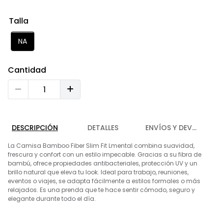
9
.
chaleco
Talla
10
.
abrigo
NA
Cantidad
DESCRIPCIÓN
DETALLES
ENVÍOS Y DEVOLUCIO
La Camisa Bamboo Fiber Slim Fit Lmental combina suavidad,
frescura y confort con un estilo impecable. Gracias a su fibra de
bambú, ofrece propiedades antibacteriales, protección UV y un
brillo natural que eleva tu look. Ideal para trabajo, reuniones,
eventos o viajes, se adapta fácilmente a estilos formales o más
relajados. Es una prenda que te hace sentir cómodo, seguro y
elegante durante todo el día.