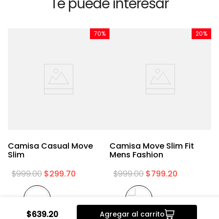
Te puede interesar
%
70%
20%
Camisa Casual Move
Camisa Move Slim Fit
C
Slim
Mens Fashion
L
$
999
.
00
$
299
.
70
$
999
.
00
$
799
.
20
$
639
.
20
Agregar al carrito