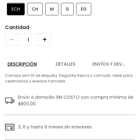
9
.
playera
ECH
CH
M
G
EG
10
.
abrigo
Cantidad
DESCRIPCIÓN
DETALLES
ENVÍOS Y DEVOLUCIO
Camisa slim fit de etiqueta. Elegante, fresca y cómoda. Ideal para
ceremonias y eventos formales.
Envío a domicilio SIN COSTO con compra mínima de
$800.00
3, 6 y hasta 9 meses sin intereses.