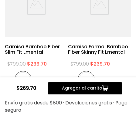
Camisa Bamboo Fiber
Camisa Formal Bamboo
Slim Fit Lmental
Fiber Skinny Fit Lmental
$
799
.
00
$
239
.
70
$
799
.
00
$
239
.
70
$
269
.
70
Agregar al carrito
20%
20%
Envío gratis desde $800 · Devoluciones gratis · Pago
seguro