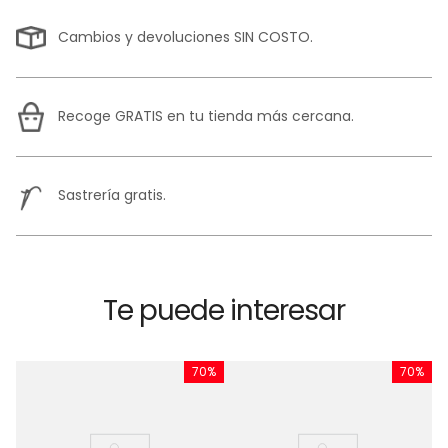
Cambios y devoluciones SIN COSTO.
Recoge GRATIS en tu tienda más cercana.
Sastrería gratis.
Te puede interesar
%
70%
70%
C
B
F