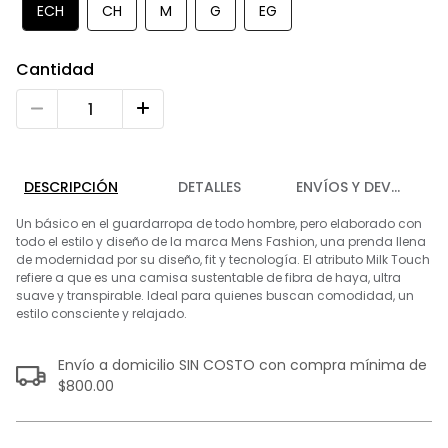
9
.
playera
ECH
CH
M
G
EG
10
.
abrigo
Cantidad
DESCRIPCIÓN
DETALLES
ENVÍOS Y DEVOLUCIO
Un básico en el guardarropa de todo hombre, pero elaborado con
todo el estilo y diseño de la marca Mens Fashion, una prenda llena
de modernidad por su diseño, fit y tecnología. El atributo Milk Touch
refiere a que es una camisa sustentable de fibra de haya, ultra
suave y transpirable. Ideal para quienes buscan comodidad, un
estilo consciente y relajado.
Envío a domicilio SIN COSTO con compra mínima de
$800.00