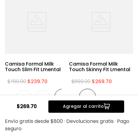
Camisa Formal Milk
Camisa Formal Milk
C
Touch Slim Fit Lmental
Touch Skinny Fit Lmental
C
F
$
799
.
00
$
239
.
70
$
899
.
00
$
269
.
70
$
269
.
70
Agregar al carrito
20%
20%
Envío gratis desde $800 · Devoluciones gratis · Pago
seguro