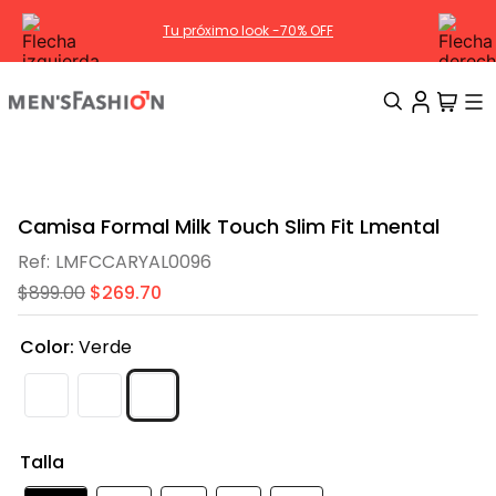
Tu próximo look -70% OFF
TÉRMINOS MÁS BUSCADOS
1
.
traje
Camisa Formal Milk Touch Slim Fit Lmental
2
.
camisa
LMFCCARYAL0096
3
.
pantalon
$
899
.
00
$
269
.
70
4
.
saco
Color
:
Verde
5
.
chamarra
6
.
sobrecamisa
7
.
smoking
Talla
8
.
chaleco