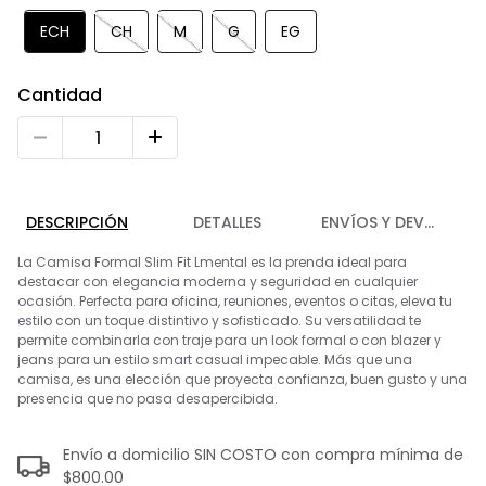
9
.
playera
ECH
CH
M
G
EG
10
.
abrigo
Cantidad
DESCRIPCIÓN
DETALLES
ENVÍOS Y DEVOLUCIO
La Camisa Formal Slim Fit Lmental es la prenda ideal para
destacar con elegancia moderna y seguridad en cualquier
ocasión. Perfecta para oficina, reuniones, eventos o citas, eleva tu
estilo con un toque distintivo y sofisticado. Su versatilidad te
permite combinarla con traje para un look formal o con blazer y
jeans para un estilo smart casual impecable. Más que una
camisa, es una elección que proyecta confianza, buen gusto y una
presencia que no pasa desapercibida.
Envío a domicilio SIN COSTO con compra mínima de
$800.00