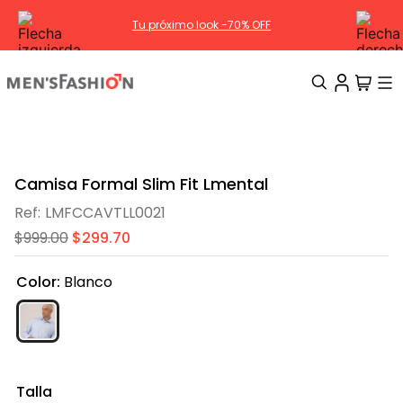
Tu próximo look -70% OFF
TÉRMINOS MÁS BUSCADOS
1
.
traje
Camisa Formal Slim Fit Lmental
2
.
camisa
LMFCCAVTLL0021
3
.
pantalon
$
999
.
00
$
299
.
70
4
.
saco
Color
:
Blanco
5
.
chamarra
6
.
sobrecamisa
7
.
smoking
8
.
chaleco
Talla