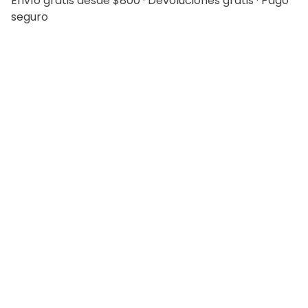
Envío gratis desde $800 · Devoluciones gratis · Pago
seguro
20%
20%
Saco Separate Bamboo
Pantalón Separate
Slim Fit Lmental
Bamboo Slim Fit Lmental