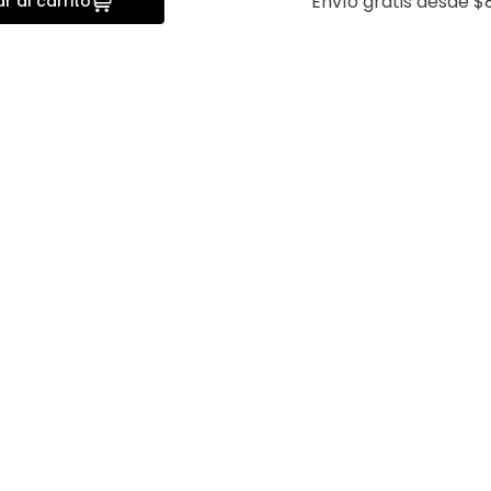
Envío gratis desde $
r al carrito
a
Vista rápida
Touch
Camisa Casual Linen Slim Fit
Camisa For
Lmental
Fit
$
999
.
00
$
499
.
50
$
899
.
00
$
2
20%
20%