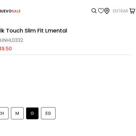
ENTRAR
NUEVO
SALE
k Touch Slim Fit Lmental
INHL0332
49
.
50
CH
M
G
EG