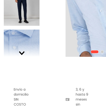
9
.
playera
10
.
abrigo
Envío a
3, 6 y
domicilio
hasta 9
SIN
meses
COSTO
sin