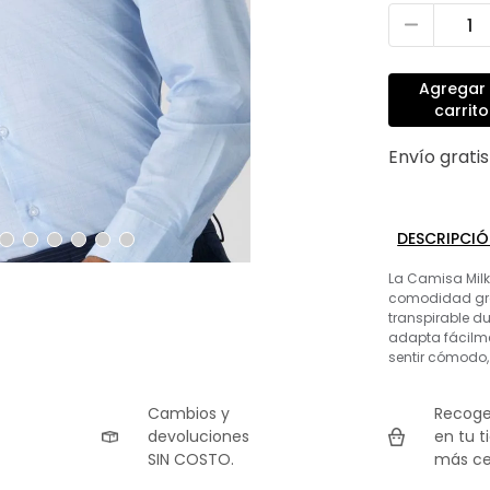
Agregar 
carrito
Envío grati
DESCRIPCI
La Camisa Milk
comodidad grac
transpirable du
adapta fácilme
sentir cómodo,
Cambios y
Recoge
devoluciones
en tu t
SIN COSTO.
más ce