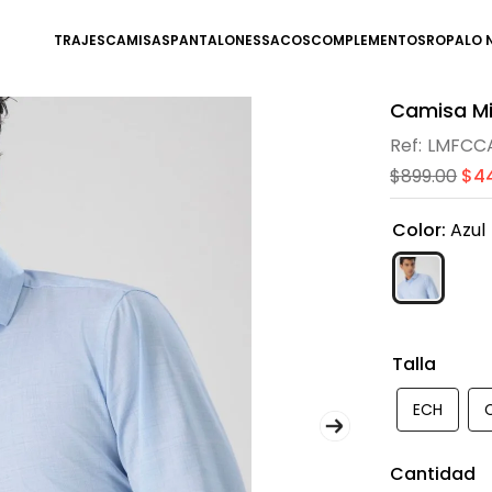
TRAJES
CAMISAS
PANTALONES
SACOS
COMPLEMENTOS
ROPA
LO 
Camisa Mil
LMFCCA
$
899
.
00
$
4
Color
:
Azul
Talla
ECH
Cantidad