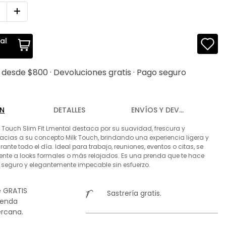
al
s desde $800 · Devoluciones gratis · Pago seguro
ÓN
DETALLES
ENVÍOS Y DEVOLUCIONES
 Touch Slim Fit Lmental destaca por su suavidad, frescura y
ias a su concepto Milk Touch, brindando una experiencia ligera y
rante todo el día. Ideal para trabajo, reuniones, eventos o citas, se
nte a looks formales o más relajados. Es una prenda que te hace
 seguro y elegantemente impecable sin esfuerzo.
 GRATIS
Sastrería gratis.
ienda
rcana.