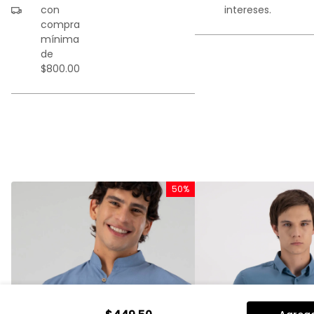
con
intereses.
compra
mínima
de
$800.00
%
50%