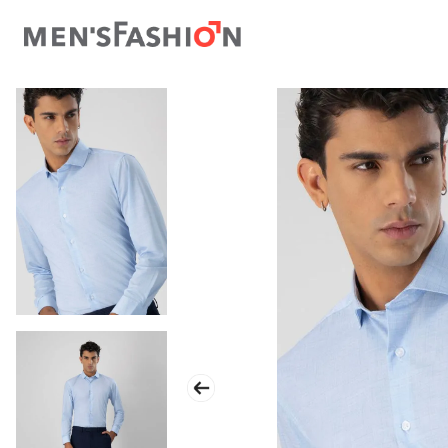
TÉRMINOS MÁS BUSCADOS
1
.
traje
2
.
camisa
3
.
pantalon
4
.
saco
5
.
chamarra
6
.
sobrecamisa
7
.
smoking
8
.
chaleco