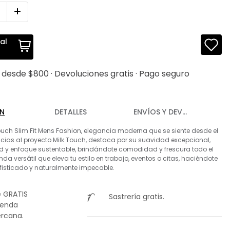
al
s desde $800 · Devoluciones gratis · Pago seguro
ÓN
DETALLES
ENVÍOS Y DEVOLUCIONES
uch Slim Fit Mens Fashion, elegancia moderna que se siente desde el
acias al proyecto Milk Touch, destaca por su suavidad excepcional,
ad y enfoque sustentable, brindándote comodidad y frescura todo el
nda versátil que eleva tu estilo en trabajo, eventos o citas, haciéndote
sofisticado y naturalmente impecable.
 GRATIS
Sastrería gratis.
ienda
rcana.