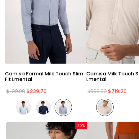
Vista rápida
Vista rápid
Camisa Formal Milk Touch Slim
Camisa Milk Touch Sl
Fit Lmental
Lmental
$
799
.
00
$
239
.
70
$
899
.
00
$
719
.
20
20%