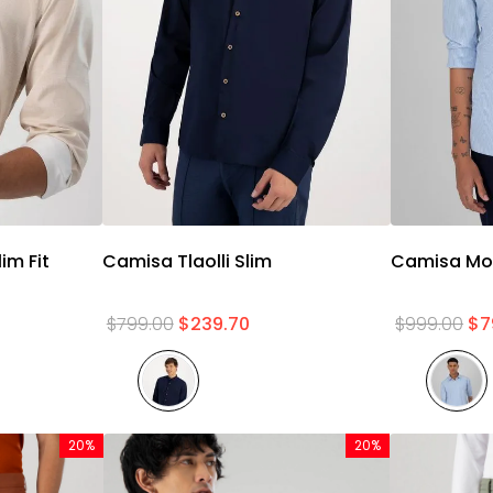
a
Vista rápida
im Fit
Camisa Tlaolli Slim
Camisa Mov
$
799
.
00
$
239
.
70
$
999
.
00
$
7
20%
20%