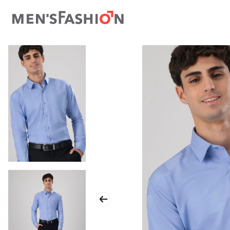
TÉRMINOS MÁS BUSCADOS
1
.
traje
2
.
camisa
3
.
pantalon
4
.
saco
5
.
chamarra
6
.
sobrecamisa
7
.
smoking
8
.
chaleco