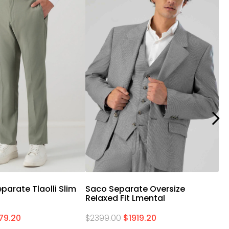
ista rápida
Vista rápida
parate Tlaolli Slim
Saco Separate Oversize
Relaxed Fit Lmental
79
.
20
$
2399
.
00
$
1919
.
20