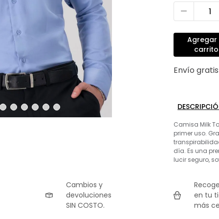
Agregar 
carrito
Envío grati
DESCRIPCI
Camisa Milk To
primer uso. Gr
transpirabilid
día. Es una pre
lucir seguro, 
Cambios y
Recoge
devoluciones
en tu t
SIN COSTO.
más ce