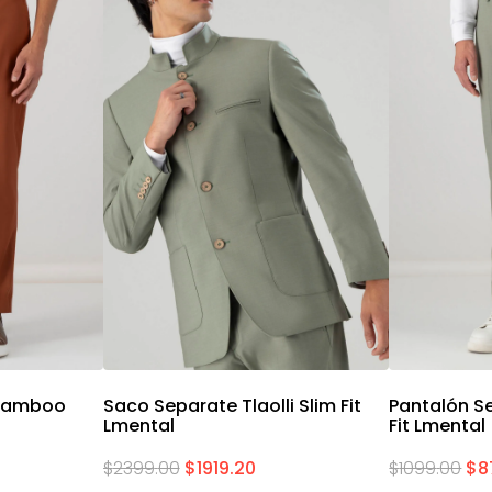
da
Vista rápida
V
 Bamboo
Saco Separate Tlaolli Slim Fit
Pantalón Se
Lmental
Fit Lmental
$
2399
.
00
$
1919
.
20
$
1099
.
00
$
8