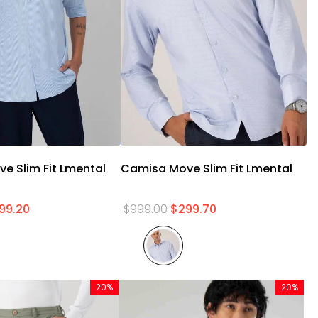
Vista rápida
Vista rápida
e Slim Fit Lmental
Camisa Move Slim Fit Lmental
99
.
20
$
999
.
00
$
299
.
70
20%
20%