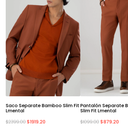
Vista rápida
Vista rápi
Saco Separate Bamboo Slim Fit
Pantalón Separate
Lmental
Slim Fit Lmental
$
2399
.
00
$
1919
.
20
$
1099
.
00
$
879
.
20