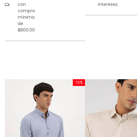
con
intereses.
compra
mínima
de
$800.00
%
70%
y