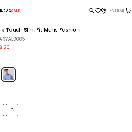
ENTRAR
NUEVO
SALE
lk Touch Slim Fit Mens Fashion
ARYAL0005
9
.
20
G