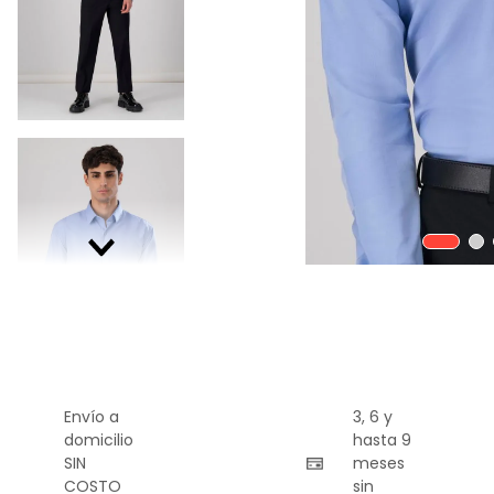
9
.
playera
10
.
abrigo
Envío a
3, 6 y
domicilio
hasta 9
SIN
meses
COSTO
sin