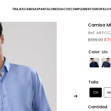
TRAJES
CAMISAS
PANTALONES
SACOS
COMPLEMENTOS
ROPA
LO 
Camisa Mi
MFFCC
$
899
.
00
$
71
Color
:
Lila
Talla
CH
M
Cantidad