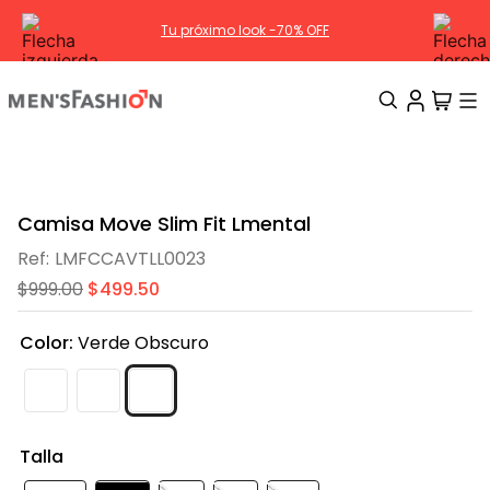
HÁBITAT | Nueva Colección
TÉRMINOS MÁS BUSCADOS
1
.
traje
Camisa Move Slim Fit Lmental
2
.
camisa
LMFCCAVTLL0023
3
.
pantalon
$
999
.
00
$
499
.
50
4
.
saco
Color
:
Verde Obscuro
5
.
chamarra
6
.
sobrecamisa
7
.
smoking
Talla
8
.
chaleco