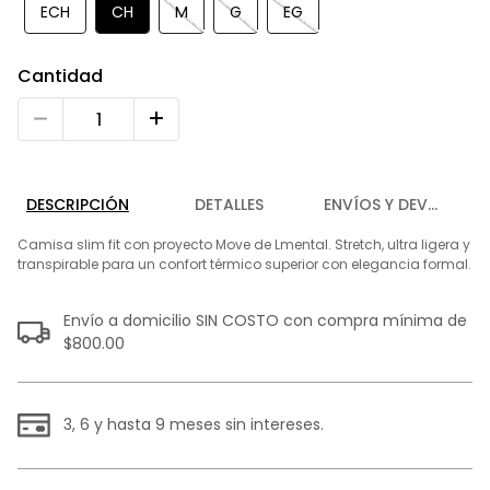
9
.
playera
ECH
CH
M
G
EG
10
.
abrigo
Cantidad
DESCRIPCIÓN
DETALLES
ENVÍOS Y DEVOLUCIO
Camisa slim fit con proyecto Move de Lmental. Stretch, ultra ligera y
transpirable para un confort térmico superior con elegancia formal.
Envío a domicilio SIN COSTO con compra mínima de
$800.00
3, 6 y hasta 9 meses sin intereses.