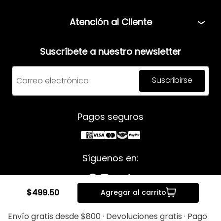
Bolsa de Trabajo
Políticas
Atención al Cliente
Términos y condiciones
Teléfono: 5544408013
Aviso de privacidad
Suscríbete a nuestro newsletter
Correo:
servicio@mensfashion.com
Facturación
Suscribirse
Comunícate vía Whatsapp
Horario de atención:
Pagos seguros
Lunes a Jueves: 08:00am a 06:00pm
Viernes: 8:00am a 05:00pm
Síguenos en:
$
499
.
50
Agregar al carrito
Derechos Reservados © 2025 Men's Fashion.
Envío gratis desde $800 · Devoluciones gratis · Pago