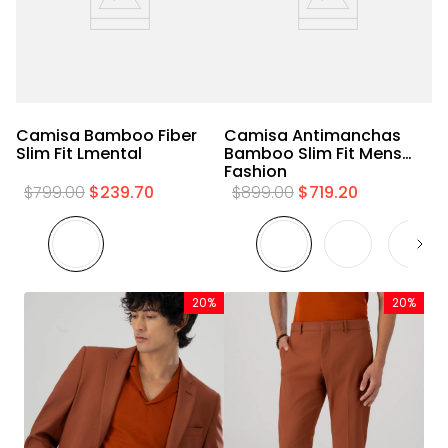
Camisa Bamboo Fiber
Camisa Antimanchas
Slim Fit Lmental
Bamboo Slim Fit Mens
Fashion
$
799
.
00
$
239
.
70
$
899
.
00
$
719
.
20
20%
20%