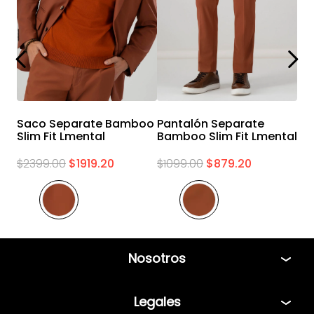
Saco Separate Bamboo
Pantalón Separate
Slim Fit Lmental
Bamboo Slim Fit Lmental
$
2399
.
00
$
1919
.
20
$
1099
.
00
$
879
.
20
Nosotros
Tiendas
Legales