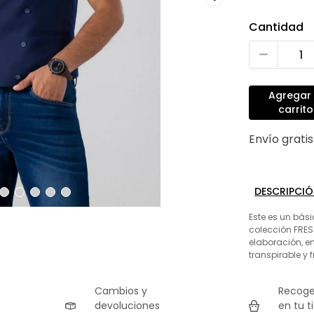
Cantidad
Agregar 
carrito
Envío grati
DESCRIPCI
Este es un bás
colección FRES
elaboración, e
transpirable y 
Cambios y
Recoge
devoluciones
en tu t