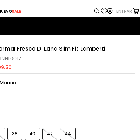
ENTRAR
NUEVO
SALE
rmal Fresco Di Lana Slim Fit Lamberti
INHL0017
99
.
50
 Marino
6
38
40
42
44