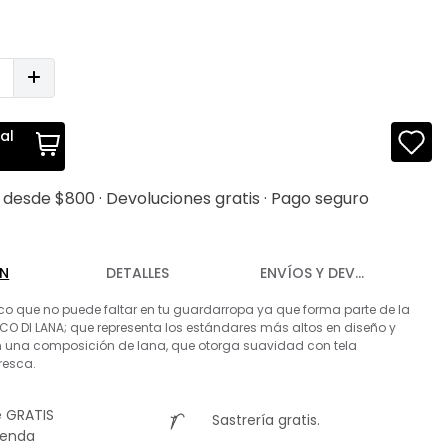
al
s desde $800 · Devoluciones gratis · Pago seguro
ÓN
DETALLES
ENVÍOS Y DEVOLUCIONES
ico que no puede faltar en tu guardarropa ya que forma parte de la
CO DI LANA; que representa los estándares más altos en diseño y
n una composición de lana, que otorga suavidad con tela
fresca.
 GRATIS
Sastrería gratis.
ienda