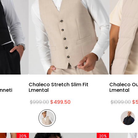
a
Vista rápida
Chaleco Stretch Slim Fit
Chaleco Ou
nneti
Lmental
Lmental
$
999
.
00
$
499
.
50
$
1099
.
00
$
20%
20%