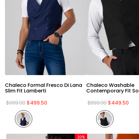
Vista rápida
Vista rápid
l
Chaleco Formal Fresco Di Lana
Chaleco Washable
Slim Fit Lamberti
Contemporary Fit So
$
999
.
00
$
499
.
50
$
899
.
00
$
449
.
50
20%