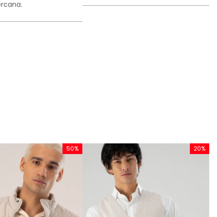
rcana.
50%
20%