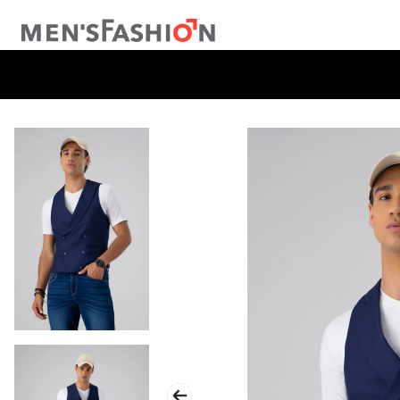
TÉRMINOS MÁS BUSCADOS
1
.
traje
2
.
pantalon
3
.
camisa
4
.
saco
5
.
chamarra
6
.
sobrecamisa
7
.
playera
8
.
smoking