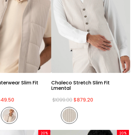
Vista rápida
Vista rápida
terwear Slim Fit
Chaleco Stretch Slim Fit
C
Lmental
L
549
.
50
$
1099
.
00
$
879
.
20
$
20%
20%