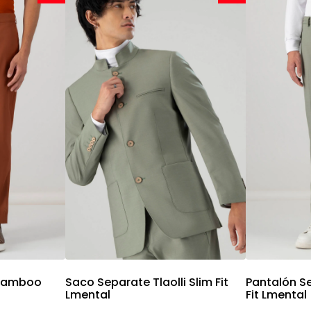
da
Vista rápida
V
 Bamboo
Saco Separate Tlaolli Slim Fit
Pantalón Se
Lmental
Fit Lmental