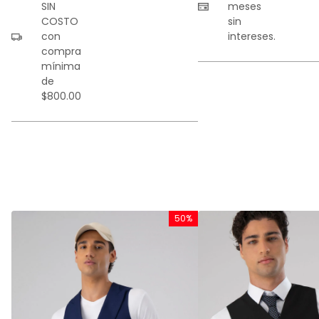
SIN
meses
COSTO
sin
con
intereses.
compra
mínima
de
$800.00
%
50%