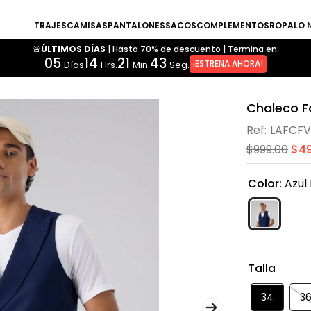
TRAJES
CAMISAS
PANTALONES
SACOS
COMPLEMENTOS
ROPA
LO 
🚨ÚLTIMOS DÍAS
|
Hasta 70% de descuento
|
Termina en:
05
14
21
42
¡ESTRENA AHORA!
Días
Hrs.
Min.
Seg.
Chaleco Fo
LAFCFV
$
999
.
00
$
4
Color
:
Azul
Talla
34
3