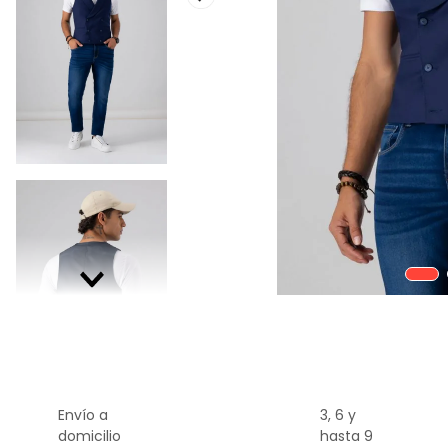
9
.
chaleco
10
.
abrigo
Envío a
3, 6 y
domicilio
hasta 9