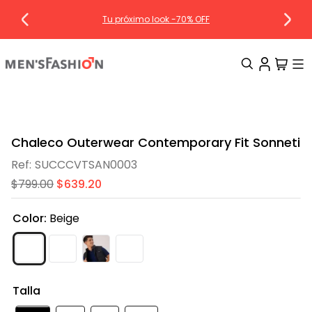
Tu próximo look -70% OFF
TÉRMINOS MÁS BUSCADOS
1
.
traje
Chaleco Outerwear Contemporary Fit Sonneti
2
.
camisa
SUCCCVTSAN0003
3
.
pantalon
$
799
.
00
$
639
.
20
4
.
saco
Color
:
Beige
5
.
chamarra
6
.
smoking
7
.
sobrecamisa
Talla
8
.
chaleco