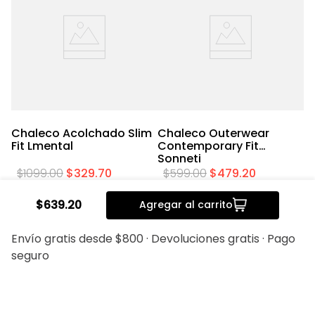
l
Chaleco Acolchado Slim
Chaleco Outerwear
C
Fit Lmental
Contemporary Fit
C
Sonneti
R
$
1099
.
00
$
329
.
70
$
599
.
00
$
479
.
20
$
639
.
20
Agregar al carrito
Envío gratis desde $800 · Devoluciones gratis · Pago
20%
20%
seguro