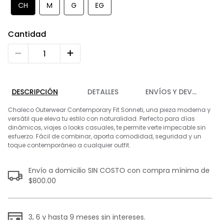
9
.
playera
CH
M
G
EG
10
.
abrigo
Cantidad
DESCRIPCIÓN
DETALLES
ENVÍOS Y DEVOLUCIO
Chaleco Outerwear Contemporary Fit Sonneti, una pieza moderna y
versátil que eleva tu estilo con naturalidad. Perfecto para días
dinámicos, viajes o looks casuales, te permite verte impecable sin
esfuerzo. Fácil de combinar, aporta comodidad, seguridad y un
toque contemporáneo a cualquier outfit.
Envío a domicilio SIN COSTO con compra mínima de
$800.00
3, 6 y hasta 9 meses sin intereses.