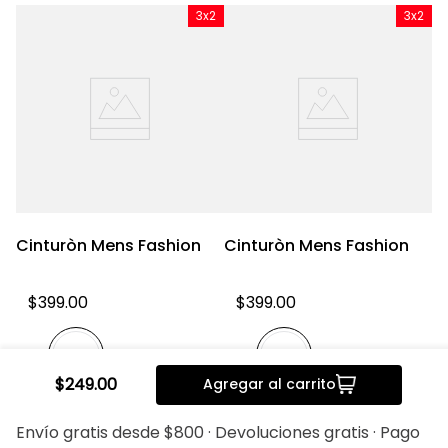
x2
3x2
3x2
Cinturòn Mens Fashion
Cinturòn Mens Fashion
C
n
$
399
.
00
$
399
.
00
$
249
.
00
Agregar al carrito
20%
20%
Envío gratis desde $800 · Devoluciones gratis · Pago