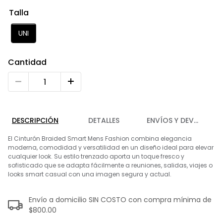
9
.
playera
Talla
10
.
abrigo
UNI
Cantidad
DESCRIPCIÓN
DETALLES
ENVÍOS Y DEVOLUCIO
El Cinturón Braided Smart Mens Fashion combina elegancia
moderna, comodidad y versatilidad en un diseño ideal para elevar
cualquier look. Su estilo trenzado aporta un toque fresco y
sofisticado que se adapta fácilmente a reuniones, salidas, viajes o
looks smart casual con una imagen segura y actual.
Envío a domicilio SIN COSTO con compra mínima de
$800.00