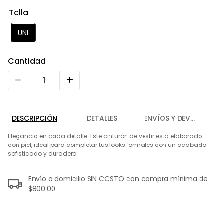
9
.
chaleco
Talla
10
.
abrigo
UNI
Cantidad
DESCRIPCIÓN
DETALLES
ENVÍOS Y DEVOLUCIO
Elegancia en cada detalle. Este cinturón de vestir está elaborado
con piel, ideal para completar tus looks formales con un acabado
sofisticado y duradero.
Envío a domicilio SIN COSTO con compra mínima de
$800.00