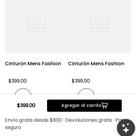
Cinturón Mens Fashion
Cinturòn Mens Fashion
C
F
$
399
.
00
$
399
.
00
$
399
.
00
Agregar al carrito
20%
20%
Envío gratis desde $800 · Devoluciones gratis · Pago
seguro