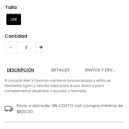
9
.
playera
Talla
10
.
abrigo
UNI
Cantidad
DESCRIPCIÓN
DETALLES
ENVÍOS Y DEVOLUCIO
El cinturón Men’s Fashion combina funcionalidad y estilo, es
resistente, ligero y versátil, ideal para el uso diario o para
complementar atuendos casuales y formales.
Envío a domicilio SIN COSTO con compra mínima de
$800.00