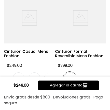
C
F
Cinturón Casual Mens
Cinturón Formal
Fashion
Reversible Mens Fashion
$
249
.
00
$
399
.
00
$
249
.
00
Agregar al carrito
20%
20%
Envío gratis desde $800 · Devoluciones gratis · Pago
seguro