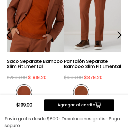
Saco Separate Bamboo
Pantalón Separate
Slim Fit Lmental
Bamboo Slim Fit Lmental
$
2399
.
00
$
1919
.
20
$
1099
.
00
$
879
.
20
$
199
.
00
Agregar al carrito
Nosotros
Envío gratis desde $800 · Devoluciones gratis · Pago
seguro