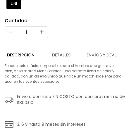
9
.
playera
UNI
10
.
abrigo
Cantidad
DESCRIPCIÓN
DETALLES
ENVÍOS Y DEVOLUCIO
El accesorio clásico imperdible para el hombre que gusta vestir
bien, de la marca Mens Fashion; una corbata llena de color y
calidad, con un diseño único que hace un match excelente para
usar en tus eventos especiales.
Envío a domicilio SIN COSTO con compra mínima de
$800.00
3, 6 y hasta 9 meses sin intereses.