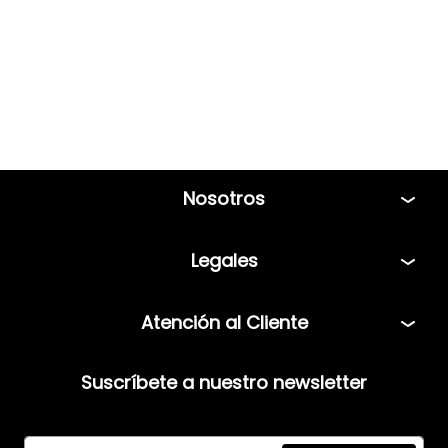
Nosotros
Tiendas
Legales
Bolsa de Trabajo
Políticas
Atención al Cliente
Términos y condiciones
Teléfono: 5544408013
Aviso de privacidad
Suscríbete a nuestro newsletter
Correo:
servicio@mensfashion.com
Facturación
Comunícate vía Whatsapp