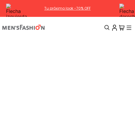
Tu próximo look -70% OFF
TÉRMINOS MÁS BUSCADOS
1
.
traje
2
.
camisa
3
.
pantalon
4
.
saco
5
.
chamarra
6
.
sobrecamisa
7
.
smoking
8
.
chaleco