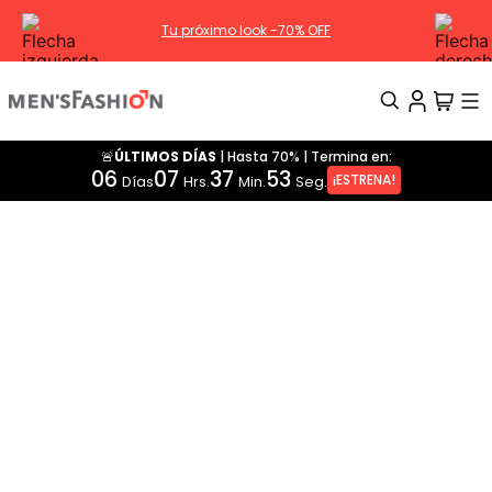
Tu próximo look -70% OFF
🚨ÚLTIMOS DÍAS
|
Hasta 70%
|
Termina en:
TÉRMINOS MÁS BUSCADOS
06
07
37
53
¡ESTRENA!
Días
Hrs.
Min.
Seg.
1
.
traje
2
.
camisa
3
.
pantalon
4
.
saco
5
.
chamarra
6
.
sobrecamisa
7
.
chaleco
8
.
smoking