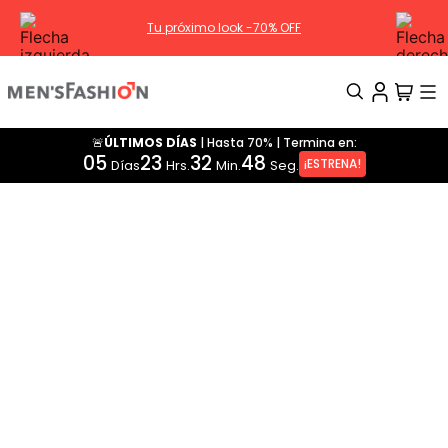
Tu próximo look -70% OFF
🚨ÚLTIMOS DÍAS
|
Hasta 70%
|
Termina en:
TÉRMINOS MÁS BUSCADOS
05
23
32
48
¡ESTRENA!
Días
Hrs.
Min.
Seg.
1
.
traje
2
.
camisa
3
.
pantalon
4
.
saco
5
.
chamarra
6
.
sobrecamisa
7
.
chaleco
8
.
smoking