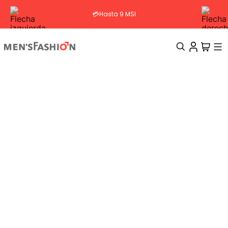
💳Hasta 9 MSI
TÉRMINOS MÁS BUSCADOS
1
.
traje
2
.
camisa
3
.
pantalon
4
.
saco
5
.
chamarra
6
.
sobrecamisa
7
.
smoking
8
.
chaleco