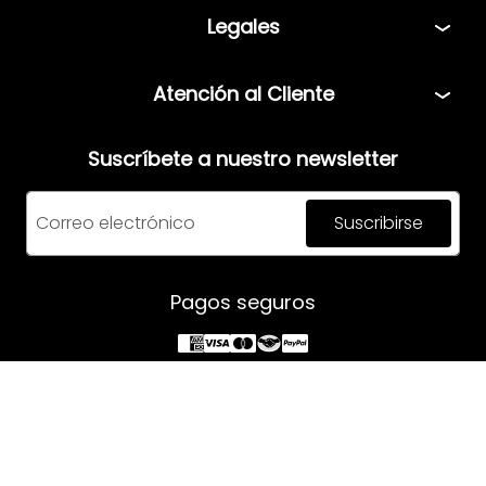
Tiendas
Legales
Bolsa de Trabajo
Políticas
Atención al Cliente
Términos y condiciones
Teléfono: 5544408013
Aviso de privacidad
Suscríbete a nuestro newsletter
Correo:
servicio@mensfashion.com
Facturación
Suscribirse
Comunícate vía Whatsapp
Horario de atención:
Pagos seguros
Lunes a Jueves: 08:00am a 06:00pm
Viernes: 8:00am a 05:00pm
Síguenos en: