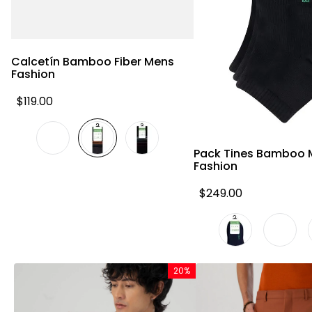
Vista rápida
Calcetín Bamboo Fiber Mens
Fashion
$
119
.
00
Vista rápid
Pack Tines Bamboo 
Fashion
$
249
.
00
20%