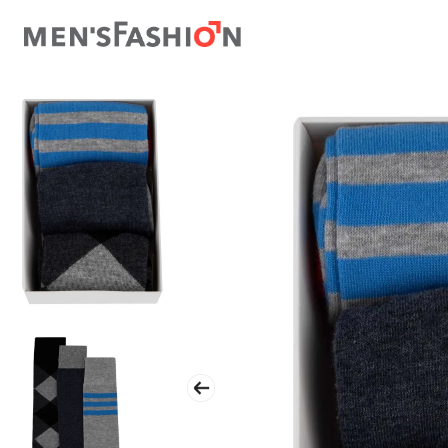
TÉRMINOS MÁS BUSCADOS
1
.
traje
2
.
camisa
3
.
pantalon
4
.
saco
5
.
chamarra
6
.
sobrecamisa
7
.
chaleco
8
.
smoking