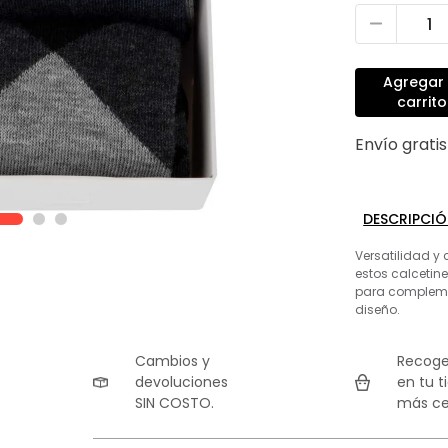
Agregar 
carrito
Envío grati
DESCRIPCI
Versatilidad y
estos calcetine
para compleme
diseño.
Cambios y
Recoge
devoluciones
en tu t
SIN COSTO.
más ce