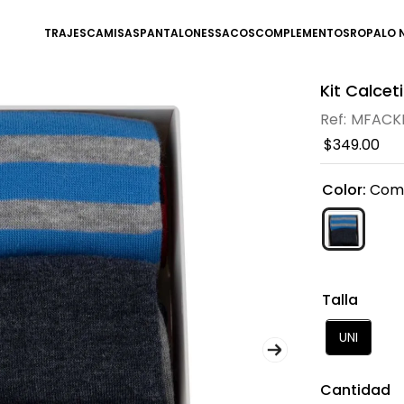
TRAJES
CAMISAS
PANTALONES
SACOS
COMPLEMENTOS
ROPA
LO 
Kit Calcet
MFACK
$
349
.
00
Color
:
Com
Talla
UNI
Cantidad