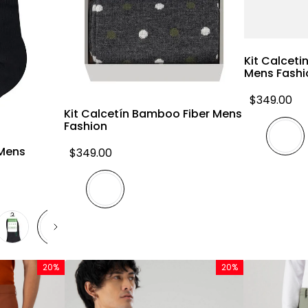
Kit Calcet
Mens Fashi
Vista rápida
$
349
.
00
Kit Calcetín Bamboo Fiber Mens
a
Fashion
Mens
$
349
.
00
20%
20%