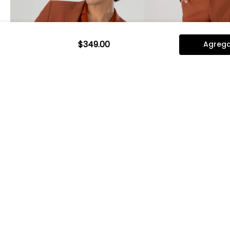
$
349
.
00
Agregar
Vista rápida
Vista rápi
Saco Separate Bamboo Slim Fit
Pantalón Separate
Lmental
Slim Fit Lmental
$
2399
.
00
$
1919
.
20
$
1099
.
00
$
879
.
20