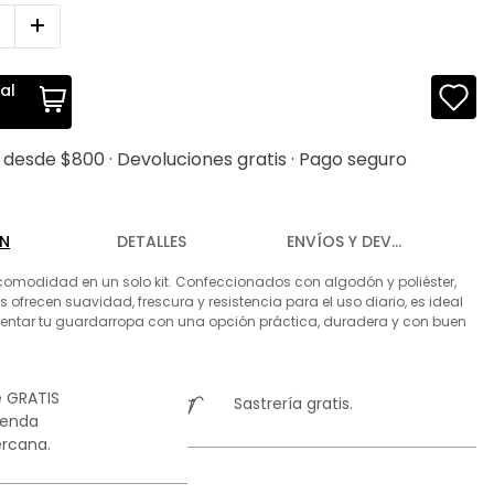
al
s desde $800 · Devoluciones gratis · Pago seguro
ÓN
DETALLES
ENVÍOS Y DEVOLUCIONES
 comodidad en un solo kit. Confeccionados con algodón y poliéster,
s ofrecen suavidad, frescura y resistencia para el uso diario, es ideal
ntar tu guardarropa con una opción práctica, duradera y con buen
 GRATIS
Sastrería gratis.
ienda
rcana.