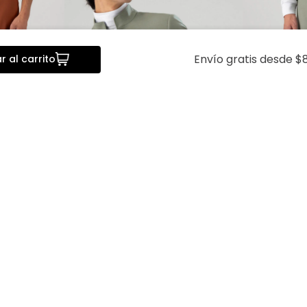
Envío gratis desde $8
 al carrito
da
Vista rápida
V
 Bamboo
Saco Separate Tlaolli Slim Fit
Pantalón Se
Lmental
Fit Lmental
$
2399
.
00
$
1919
.
20
$
1099
.
00
$
8