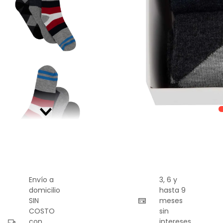
9
.
playera
10
.
abrigo
Envío a
3, 6 y
domicilio
hasta 9
SIN
meses
COSTO
sin
con
intereses.