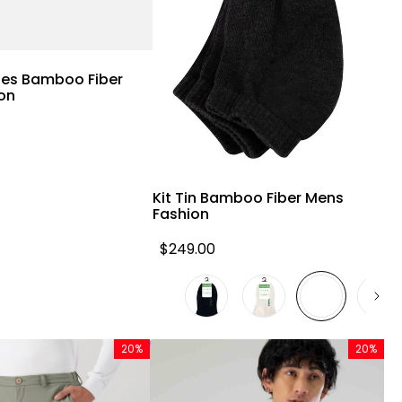
Vista rápida
ines Bamboo Fiber
on
Vista rápida
Kit Tin Bamboo Fiber Mens
Fashion
$
249
.
00
20%
20%