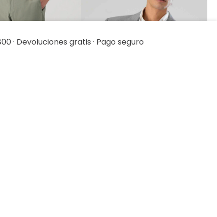
00 · Devoluciones gratis · Pago seguro
ista rápida
Vista rápida
parate Tlaolli Slim
Saco Separate Oversize
Relaxed Fit Lmental
79
.
20
$
2399
.
00
$
1919
.
20