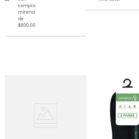
compra
mínima
de
$800.00
x2