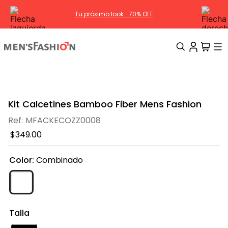
Tu próximo look -70% OFF
TÉRMINOS MÁS BUSCADOS
1
.
traje
Kit Calcetines Bamboo Fiber Mens Fashion
2
.
camisa
MFACKECOZZ0008
3
.
pantalon
$
349
.
00
4
.
saco
Color
:
Combinado
5
.
chamarra
6
.
sobrecamisa
7
.
smoking
Talla
8
.
chaleco