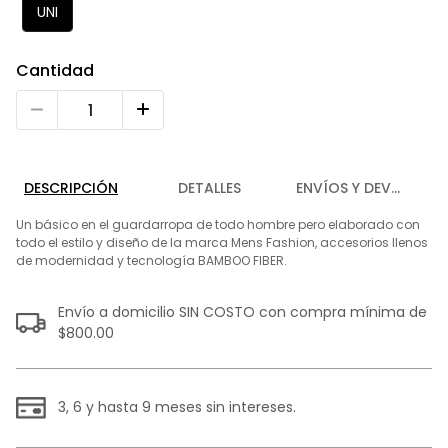
9
.
playera
UNI
10
.
abrigo
Cantidad
DESCRIPCIÓN
DETALLES
ENVÍOS Y DEVOLUCIO
Un básico en el guardarropa de todo hombre pero elaborado con
todo el estilo y diseño de la marca Mens Fashion, accesorios llenos
de modernidad y tecnología BAMBOO FIBER.
Envío a domicilio SIN COSTO con compra mínima de
$800.00
3, 6 y hasta 9 meses sin intereses.