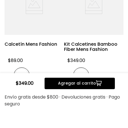
er
Calcetín Mens Fashion
Kit Calcetines Bamboo
T
Fiber Mens Fashion
$
89
.
00
$
349
.
00
$
349
.
00
Agregar al carrito
20%
20%
Envío gratis desde $800 · Devoluciones gratis · Pago
seguro