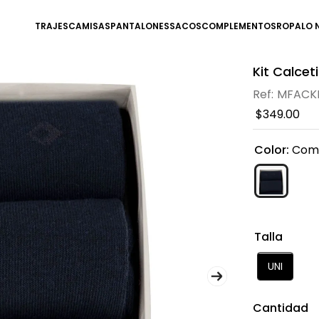
TRAJES
CAMISAS
PANTALONES
SACOS
COMPLEMENTOS
ROPA
LO 
Kit Calce
MFACK
$
349
.
00
Color
:
Com
Talla
UNI
Cantidad