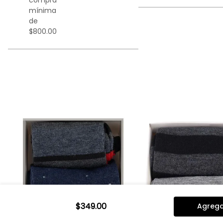
compra
mínima
de
$800.00
x2
$
349
.
00
Agregar