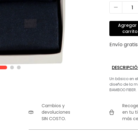
Agregar 
carrito
Envío grati
DESCRIPCI
Un básico en e
diseño de la m
BAMBOO FIBER.
Cambios y
Recoge
devoluciones
en tu t
SIN COSTO.
más ce