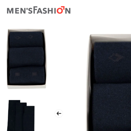
TÉRMINOS MÁS BUSCADOS
1
.
traje
2
.
camisa
3
.
pantalon
4
.
saco
5
.
chamarra
6
.
sobrecamisa
7
.
chaleco
8
.
smoking