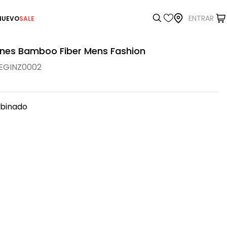
ENTRAR
NUEVO
SALE
tines Bamboo Fiber Mens Fashion
EGINZ0002
binado