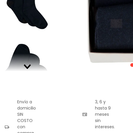
9
.
playera
10
.
abrigo
Envío a
3, 6 y
domicilio
hasta 9
SIN
meses
COSTO
sin
con
intereses.