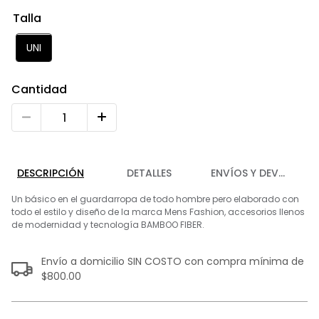
9
.
playera
Talla
10
.
abrigo
UNI
Cantidad
DESCRIPCIÓN
DETALLES
ENVÍOS Y DEVOLUCIO
Un básico en el guardarropa de todo hombre pero elaborado con
todo el estilo y diseño de la marca Mens Fashion, accesorios llenos
de modernidad y tecnología BAMBOO FIBER.
Envío a domicilio SIN COSTO con compra mínima de
$800.00