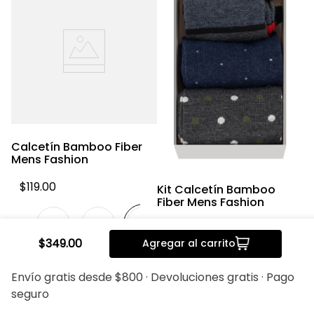
er
Calcetín Bamboo Fiber
C
Mens Fashion
$
119
.
00
Kit Calcetín Bamboo
Fiber Mens Fashion
$
349
.
00
$
349
.
00
Agregar al carrito
Envío gratis desde $800 · Devoluciones gratis · Pago
seguro