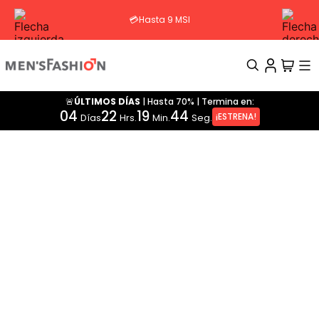
💳Hasta 9 MSI
🚨ÚLTIMOS DÍAS
|
Hasta 70%
|
Termina en:
TÉRMINOS MÁS BUSCADOS
04
22
19
43
¡ESTRENA!
Días
Hrs.
Min.
Seg.
1
.
traje
2
.
pantalon
3
.
camisa
4
.
saco
5
.
chamarra
6
.
sobrecamisa
7
.
playera
8
.
smoking