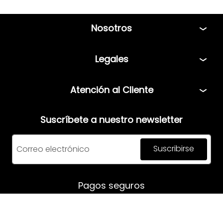
Nosotros
Tiendas
Legales
Bolsa de Trabajo
Políticas
Atención al Cliente
Términos y condiciones
Teléfono: 5544408013
Aviso de privacidad
Suscríbete a nuestro newsletter
Correo:
servicio@mensfashion.com
Facturación
Suscribirse
Comunícate vía Whatsapp
Horario de atención:
Pagos seguros
Lunes a Jueves: 08:00am a 06:00pm
Viernes: 8:00am a 05:00pm