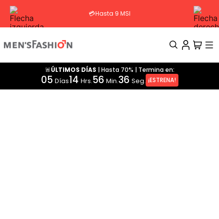
💳Hasta 9 MSI
🚨ÚLTIMOS DÍAS
|
Hasta 70%
|
Termina en:
TÉRMINOS MÁS BUSCADOS
05
14
56
36
¡ESTRENA!
Días
Hrs.
Min.
Seg.
1
.
traje
2
.
pantalon
3
.
camisa
4
.
saco
5
.
chamarra
6
.
sobrecamisa
7
.
playera
8
.
smoking