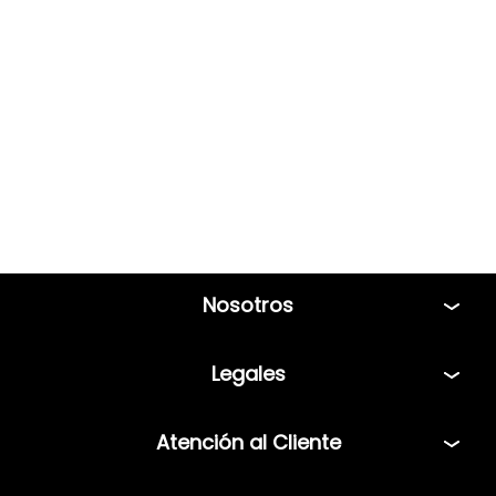
Nosotros
Tiendas
Legales
Bolsa de Trabajo
Políticas
Atención al Cliente
Términos y condiciones
Teléfono: 5544408013