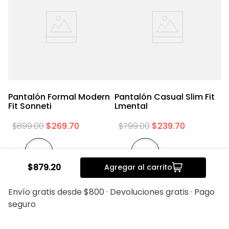
Pantalón Formal Modern
Pantalón Casual Slim Fit
P
Fit Sonneti
Lmental
Sl
$
899
.
00
$
269
.
70
$
799
.
00
$
239
.
70
$
879
.
20
Agregar al carrito
Envío gratis desde $800 · Devoluciones gratis · Pago
seguro