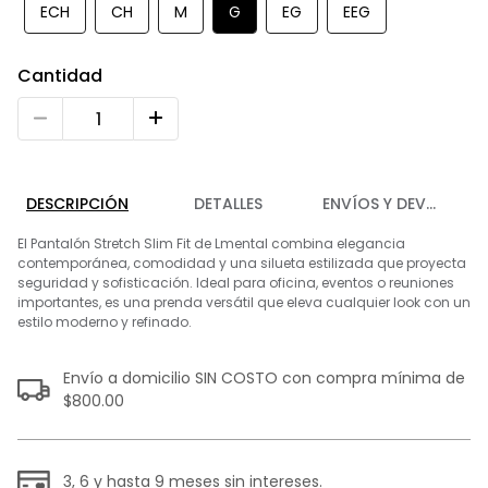
9
.
playera
ECH
CH
M
G
EG
EEG
10
.
abrigo
Cantidad
DESCRIPCIÓN
DETALLES
ENVÍOS Y DEVOLUCIO
El Pantalón Stretch Slim Fit de Lmental combina elegancia
contemporánea, comodidad y una silueta estilizada que proyecta
seguridad y sofisticación. Ideal para oficina, eventos o reuniones
importantes, es una prenda versátil que eleva cualquier look con un
estilo moderno y refinado.
Envío a domicilio SIN COSTO con compra mínima de
$800.00
3, 6 y hasta 9 meses sin intereses.