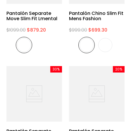
Pantalón Separate
Pantalón Chino Slim Fit
Move Slim Fit Lmental
Mens Fashion
$
1099
.
00
$
879
.
20
$
999
.
00
$
699
.
30
30%
20%