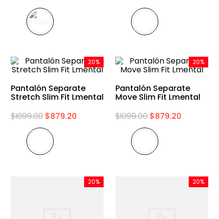
9
.
playera
10
.
abrigo
20%
20%
Pantalón Separate
Pantalón Separate
Stretch Slim Fit Lmental
Move Slim Fit Lmental
$
1099
.
00
$
879
.
20
$
1099
.
00
$
879
.
20
20%
20%