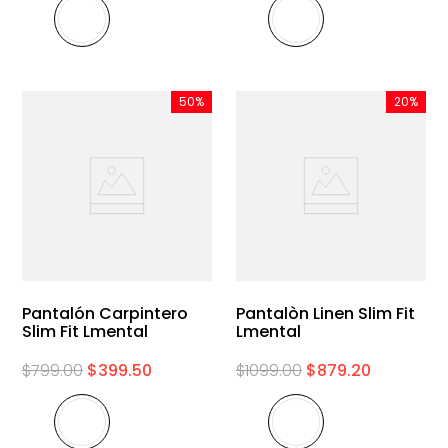
50%
20%
Pantalón Carpintero
Pantalòn Linen Slim Fit
Slim Fit Lmental
Lmental
$
799
.
00
$
399
.
50
$
1099
.
00
$
879
.
20