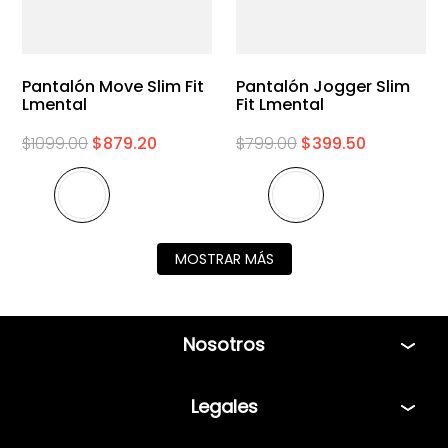
Pantalón Move Slim Fit
Pantalón Jogger Slim
Lmental
Fit Lmental
$
1099
.
00
$
879
.
20
$
799
.
00
$
399
.
50
MOSTRAR MÁS
Nosotros
Tiendas
Legales
Bolsa de Trabajo