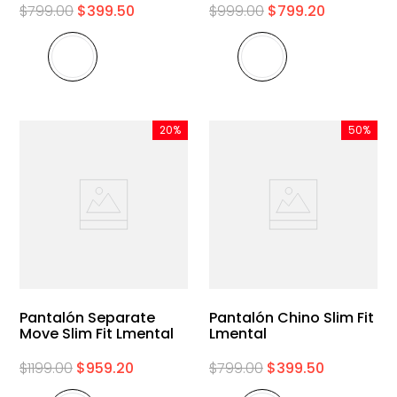
$
799
.
00
$
399
.
50
$
999
.
00
$
799
.
20
20%
50%
Pantalón Separate
Pantalón Chino Slim Fit
Move Slim Fit Lmental
Lmental
$
1199
.
00
$
959
.
20
$
799
.
00
$
399
.
50