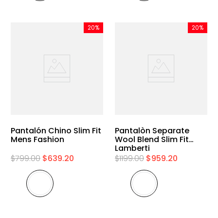
20%
20%
Pantalón Chino Slim Fit
Pantalòn Separate
Mens Fashion
Wool Blend Slim Fit
Lamberti
$
799
.
00
$
639
.
20
$
1199
.
00
$
959
.
20