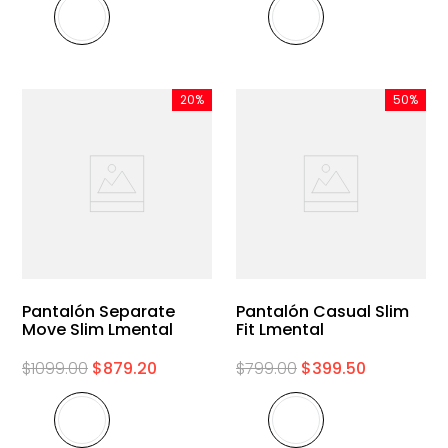
20%
50%
Pantalón Separate
Pantalón Casual Slim
Move Slim Lmental
Fit Lmental
$
1099
.
00
$
879
.
20
$
799
.
00
$
399
.
50