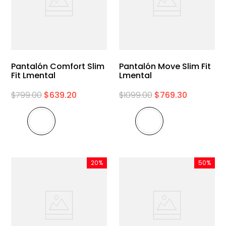
Pantalón Comfort Slim
Pantalón Move Slim Fit
Fit Lmental
Lmental
$
799
.
00
$
639
.
20
$
1099
.
00
$
769
.
30
20%
50%