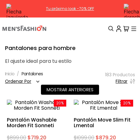
 -70% OFF
HÁBITAT | Nueva Colección
TÉRMINOS MÁS BUSCADOS
Pantalones para hombre
1
.
traje
El ajuste ideal para tu estilo
2
.
camisa
Pantalones
183
Productos
3
.
pantalon
Ordenar Por
Filtrar
4
.
saco
MOSTRAR ANTERIORES
5
.
chamarra
20%
20%
6
.
sobrecamisa
Pantalón Washable
Pantalón Move Slim Fit
7
.
chaleco
Morden Fit Sonneti
Lmental
8
.
smoking
$
899
.
00
$
719
.
20
$
1099
.
00
$
879
.
20