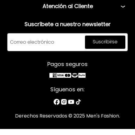
Políticas
Atención al Cliente
Términos y condiciones
Teléfono: 5544408013
Aviso de privacidad
Suscríbete a nuestro newsletter
Correo:
servicio@mensfashion.com
Facturación
Suscribirse
Comunícate vía Whatsapp
Horario de atención:
Pagos seguros
Lunes a Jueves: 08:00am a 06:00pm
Viernes: 8:00am a 05:00pm
Síguenos en:
Derechos Reservados © 2025 Men's Fashion.