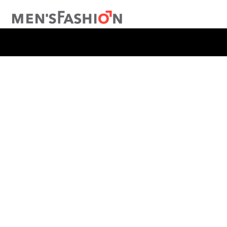
TÉRMINOS MÁS BUSCADOS
1
.
traje
2
.
camisa
3
.
pantalon
4
.
saco
5
.
chamarra
6
.
sobrecamisa
7
.
chaleco
8
.
smoking