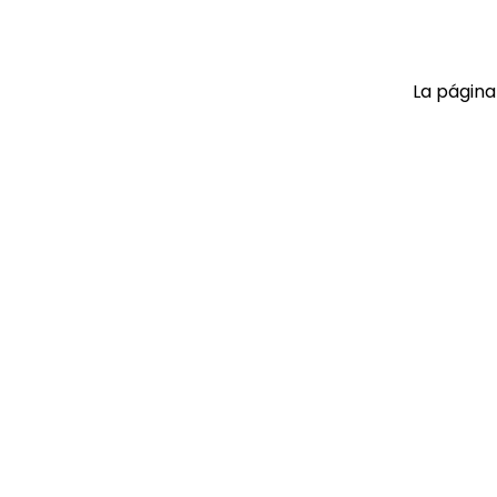
9
.
playera
10
.
abrigo
La página