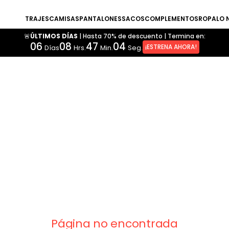
TRAJES
CAMISAS
PANTALONES
SACOS
COMPLEMENTOS
ROPA
LO 
🚨ÚLTIMOS DÍAS
|
Hasta 70% de descuento
|
Termina en:
06
08
47
04
¡ESTRENA AHORA!
Días
Hrs.
Min.
Seg.
Página no encontrada