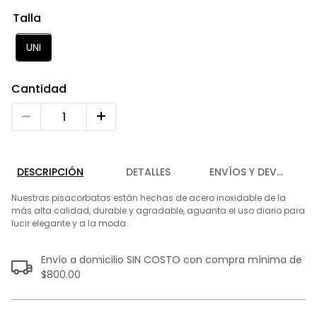
9
.
chaleco
Talla
10
.
abrigo
UNI
Cantidad
DESCRIPCIÓN
DETALLES
ENVÍOS Y DEVOLUCIO
Nuestras pisacorbatas están hechas de acero inoxidable de la
más alta calidad, durable y agradable, aguanta el uso diario para
lucir elegante y a la moda.
Envío a domicilio SIN COSTO con compra mínima de
$800.00