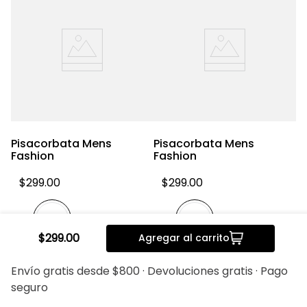
Pisacorbata Mens
Pisacorbata Mens
P
Fashion
Fashion
F
$
299
.
00
$
299
.
00
$
299
.
00
Agregar al carrito
20%
20%
Envío gratis desde $800 · Devoluciones gratis · Pago
seguro