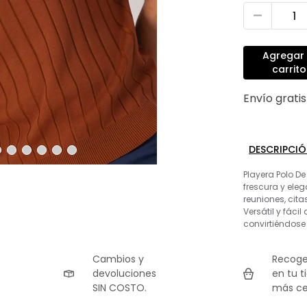
Agregar 
carrito
Envío grati
DESCRIPCI
Playera Polo D
frescura y eleg
reuniones, cita
Versátil y fáci
convirtiéndose
Cambios y
Recoge
devoluciones
en tu t
SIN COSTO.
más ce