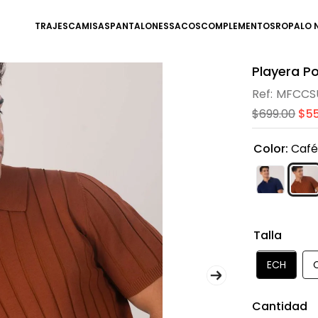
TRAJES
CAMISAS
PANTALONES
SACOS
COMPLEMENTOS
ROPA
LO 
Playera Po
MFCCSU
$
699
.
00
$
5
Color
:
Caf
Talla
ECH
Cantidad