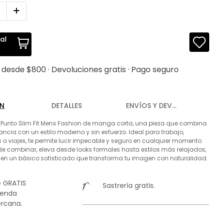
al
s desde $800 · Devoluciones gratis · Pago seguro
ÓN
DETALLES
ENVÍOS Y DEVOLUCIONES
e Punto Slim Fit Mens Fashion de manga corta, una pieza que combina
ancia con un estilo moderno y sin esfuerzo. Ideal para trabajo,
s o viajes, te permite lucir impecable y seguro en cualquier momento.
l de combinar, eleva desde looks formales hasta estilos más relajados,
 en un básico sofisticado que transforma tu imagen con naturalidad.
 GRATIS
Sastrería gratis.
ienda
rcana.