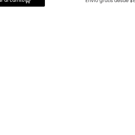
Envío gratis desde $8
r al carrito
a
Vista rápida
m Fit
Camisa Casual Punto
Playera Pol
Acanalado Slim Fit Mens
Mens Fashi
Fashion
$
699
.
00
$
349
.
50
$
699
.
00
$
5
20%
20%