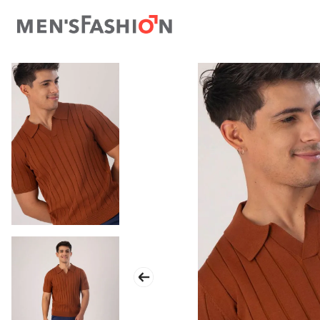
TÉRMINOS MÁS BUSCADOS
1
.
traje
2
.
camisa
3
.
pantalon
4
.
saco
5
.
chamarra
6
.
sobrecamisa
7
.
smoking
8
.
chaleco