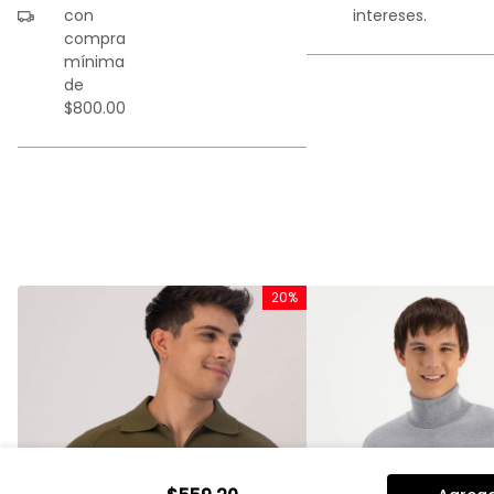
con
intereses.
compra
mínima
de
$800.00
%
20%