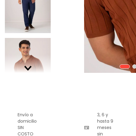
9
.
playera
10
.
abrigo
Envío a
3, 6 y
domicilio
hasta 9
SIN
meses
COSTO
sin