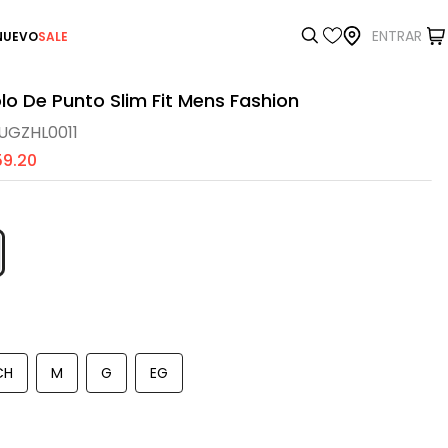
ENTRAR
NUEVO
SALE
lo De Punto Slim Fit Mens Fashion
GZHL0011
59
.
20
é
CH
M
G
EG