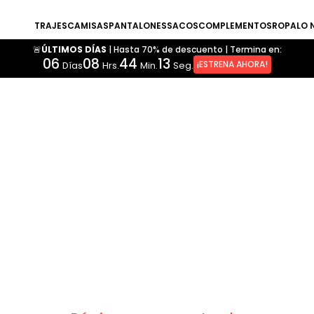
TRAJES
CAMISAS
PANTALONES
SACOS
COMPLEMENTOS
ROPA
LO 
🚨ÚLTIMOS DÍAS
|
Hasta 70% de descuento
|
Termina en:
06
08
44
13
¡ESTRENA AHORA!
Días
Hrs.
Min.
Seg.