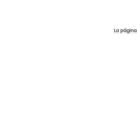
9
.
playera
10
.
abrigo
La página