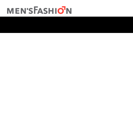
TÉRMINOS MÁS BUSCADOS
1
.
traje
2
.
camisa
3
.
pantalon
4
.
saco
5
.
chamarra
6
.
sobrecamisa
7
.
chaleco
8
.
smoking