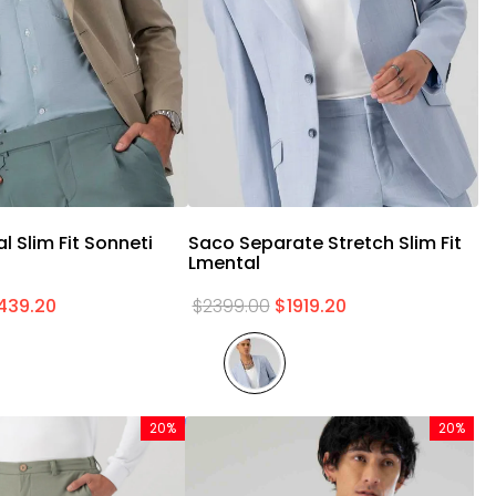
Vista rápida
Vista rápida
 Slim Fit Sonneti
Saco Separate Stretch Slim Fit
S
Lmental
1439
.
20
$
2399
.
00
$
1919
.
20
$
20%
20%