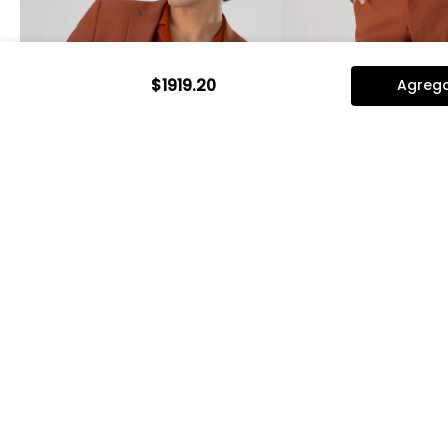
$
1919
.
20
Agrega
Vista rápida
Vista rápi
Saco Separate Bamboo Slim Fit
Pantalón Separate
Lmental
Slim Fit Lmental
$
2399
.
00
$
1919
.
20
$
1099
.
00
$
879
.
20