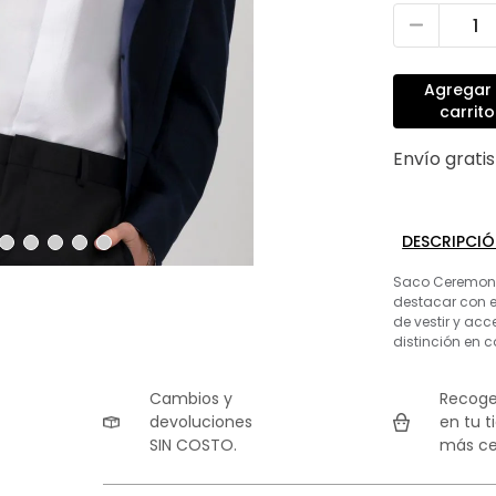
Agregar 
carrito
Envío grati
DESCRIPCI
Saco Ceremonia
destacar con 
de vestir y acc
distinción en 
Cambios y
Recoge
devoluciones
en tu t
SIN COSTO.
más ce