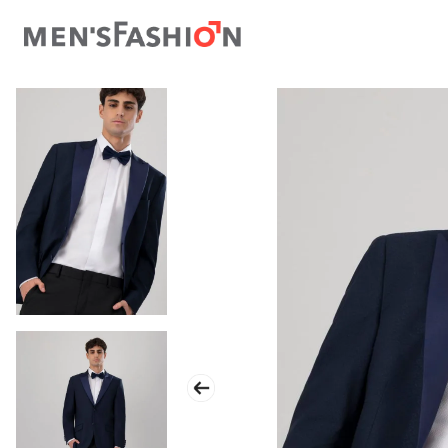
TÉRMINOS MÁS BUSCADOS
1
.
traje
2
.
camisa
3
.
pantalon
4
.
saco
5
.
chamarra
6
.
sobrecamisa
7
.
smoking
8
.
chaleco