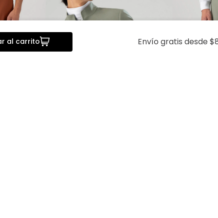
Envío gratis desde $8
r al carrito
da
Vista rápida
V
 Bamboo
Saco Separate Tlaolli Slim Fit
Pantalón Se
Lmental
Fit Lmental
$
2399
.
00
$
1919
.
20
$
1099
.
00
$
8