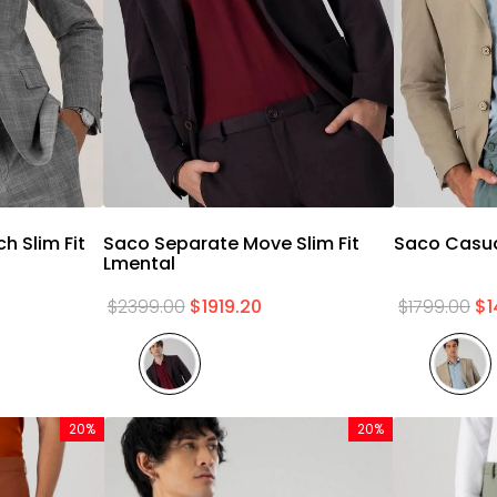
a
Vista rápida
h Slim Fit
Saco Separate Move Slim Fit
Saco Casual
Lmental
$
2399
.
00
$
1919
.
20
$
1799
.
00
$
20%
20%