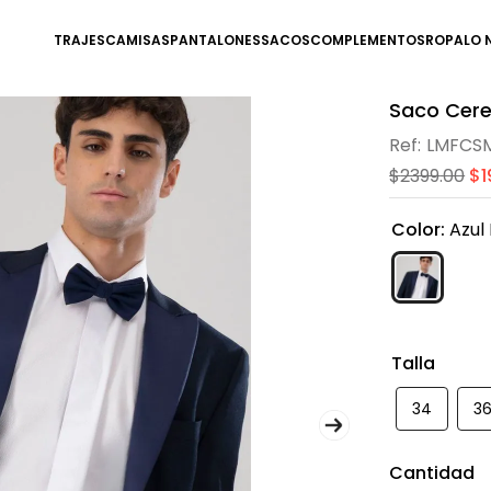
TRAJES
CAMISAS
PANTALONES
SACOS
COMPLEMENTOS
ROPA
LO 
Saco Cere
LMFCSM
$
2399
.
00
$
1
Color
:
Azul
Talla
34
3
Cantidad