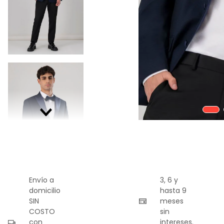
9
.
playera
10
.
abrigo
Envío a
3, 6 y
domicilio
hasta 9
SIN
meses
COSTO
sin
con
intereses.