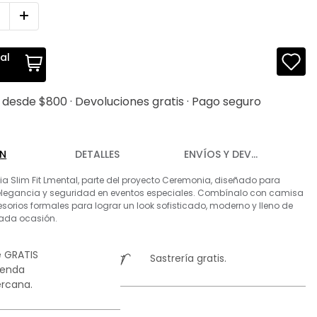
al
s desde $800 · Devoluciones gratis · Pago seguro
ÓN
DETALLES
ENVÍOS Y DEVOLUCIONES
 Slim Fit Lmental, parte del proyecto Ceremonia, diseñado para
elegancia y seguridad en eventos especiales. Combínalo con camisa
esorios formales para lograr un look sofisticado, moderno y lleno de
cada ocasión.
 GRATIS
Sastrería gratis.
ienda
rcana.