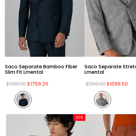
Vista rápida
Vista rápid
Saco Separate Bamboo Fiber
Saco Separate Stretc
Slim Fit Lmental
Lmental
$
2199
.
00
$
1759
.
20
$
2199
.
00
$
1099
.
50
20%