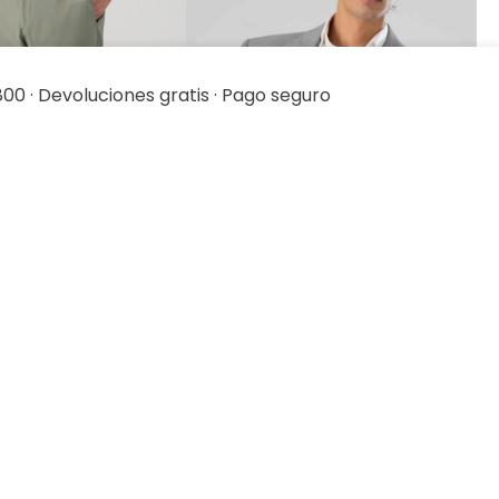
00 · Devoluciones gratis · Pago seguro
ista rápida
Vista rápida
parate Tlaolli Slim
Saco Separate Oversize
Relaxed Fit Lmental
79
.
20
$
2399
.
00
$
1919
.
20