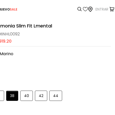
ENTRAR
NUEVO
SALE
monia Slim Fit Lmental
INHL0092
919
.
20
 Marino
6
38
40
42
44