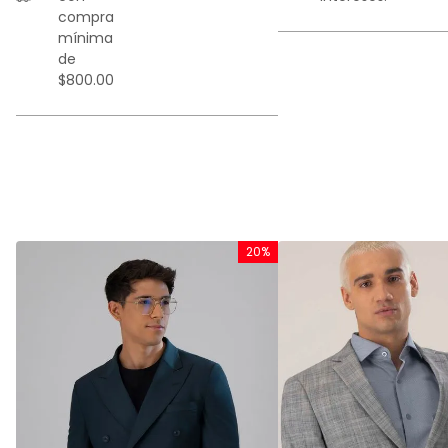
compra
mínima
de
$800.00
%
20%