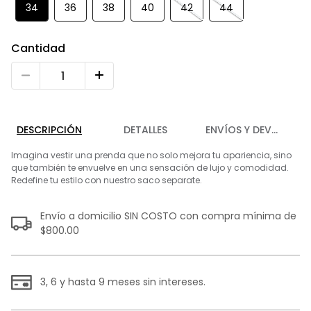
9
.
playera
34
36
38
40
42
44
10
.
abrigo
Cantidad
DESCRIPCIÓN
DETALLES
ENVÍOS Y DEVOLUCIO
Imagina vestir una prenda que no solo mejora tu apariencia, sino
que también te envuelve en una sensación de lujo y comodidad.
Redefine tu estilo con nuestro saco separate.
Envío a domicilio SIN COSTO con compra mínima de
$800.00
3, 6 y hasta 9 meses sin intereses.