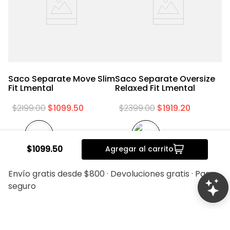
Saco Separate Move Slim
Saco Separate Oversize
S
Fit Lmental
Relaxed Fit Lmental
Sl
$
2199
.
00
$
1099
.
50
$
2399
.
00
$
1919
.
20
$
1099
.
50
Agregar al carrito
20%
20%
Envío gratis desde $800 · Devoluciones gratis · Pago
seguro