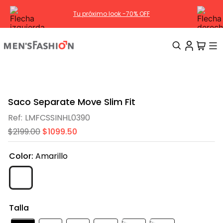
Tu próximo look -70% OFF
TÉRMINOS MÁS BUSCADOS
1
.
traje
Saco Separate Move Slim Fit
2
.
camisa
LMFCSSINHL0390
3
.
pantalon
$
2199
.
00
$
1099
.
50
4
.
saco
Color
:
Amarillo
5
.
chamarra
6
.
sobrecamisa
7
.
smoking
Talla
8
.
chaleco