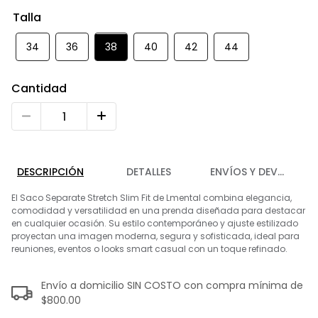
9
.
playera
Talla
10
.
abrigo
34
36
38
40
42
44
Cantidad
DESCRIPCIÓN
DETALLES
ENVÍOS Y DEVOLUCIO
El Saco Separate Stretch Slim Fit de Lmental combina elegancia,
comodidad y versatilidad en una prenda diseñada para destacar
en cualquier ocasión. Su estilo contemporáneo y ajuste estilizado
proyectan una imagen moderna, segura y sofisticada, ideal para
reuniones, eventos o looks smart casual con un toque refinado.
Envío a domicilio SIN COSTO con compra mínima de
$800.00