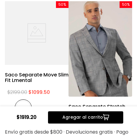
%
50%
50%
o
Saco Separate Move Slim
S
Fit Lmental
Fi
$
2199
.
00
$
1099
.
50
Saco Separate Stretch
Slim Fit Lmental
$
1919
.
20
Agregar al carrito
$
2199
.
00
$
1099
.
50
Envío gratis desde $800 · Devoluciones gratis · Pago