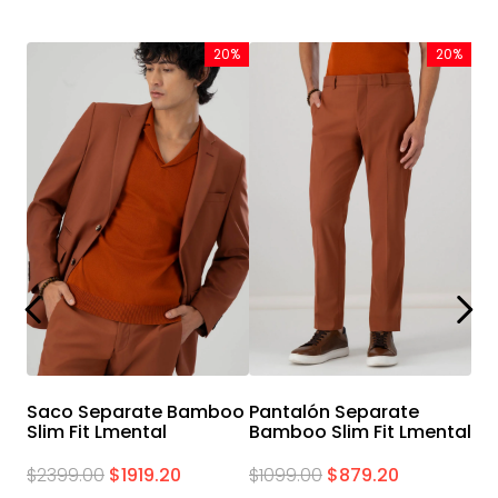
20%
20%
Saco Separate Bamboo
Pantalón Separate
Slim Fit Lmental
Bamboo Slim Fit Lmental
$
2399
.
00
$
1919
.
20
$
1099
.
00
$
879
.
20