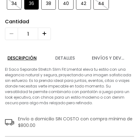
9
.
playera
34
36
38
40
42
44
10
.
abrigo
Cantidad
DESCRIPCIÓN
DETALLES
ENVÍOS Y DEVOLUCIO
El Saco Separate Stretch Slim Fit Lmental eleva tu estilo con una
elegancia natural y segura, proyectando una imagen sofisticada
sin esfuerzo. Es la prenda ideal para juntas, eventos, citas o viajes
donde necesitas verte impecable en todo momento. Su
versatilidad te permite combinarlo con pantalón a juego para un
look ejecutivo, con chinos para un estilo moderno o con denim
oscuro para algo más relajado pero refinado.
Envío a domicilio SIN COSTO con compra mínima de
$800.00