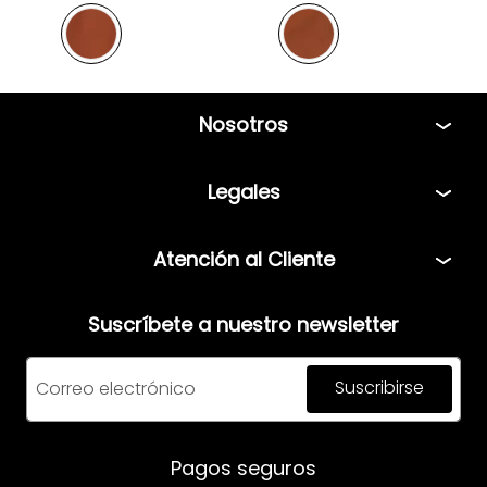
Nosotros
Tiendas
Legales
Bolsa de Trabajo
Políticas
Atención al Cliente
Términos y condiciones
Teléfono: 5544408013
Aviso de privacidad
Suscríbete a nuestro newsletter
Correo:
servicio@mensfashion.com
Facturación
Suscribirse
Comunícate vía Whatsapp
Horario de atención:
Pagos seguros
Lunes a Jueves: 08:00am a 06:00pm