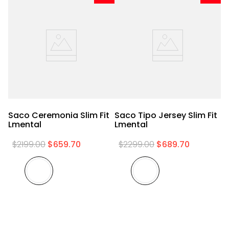
Saco Ceremonia Slim Fit
Saco Tipo Jersey Slim Fit
Lmental
Lmental
$
2199
.
00
$
659
.
70
$
2299
.
00
$
689
.
70
Sa
L