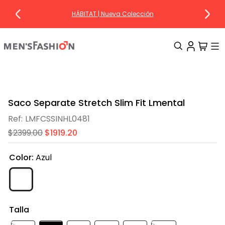
HÁBITAT | Nueva Colección
TÉRMINOS MÁS BUSCADOS
1
.
traje
Saco Separate Stretch Slim Fit Lmental
2
.
camisa
LMFCSSINHL0481
3
.
pantalon
$
2399
.
00
$
1919
.
20
4
.
saco
Color
:
Azul
5
.
chamarra
6
.
sobrecamisa
7
.
smoking
Talla
8
.
chaleco